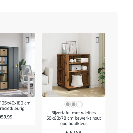
t 105x40x180 cm
racietkleurig
Bijzettafel met wieltjes
Wastafe
59,99
55x60x78 cm bewerkt hout
bew
oud houtkleur
€
60,99