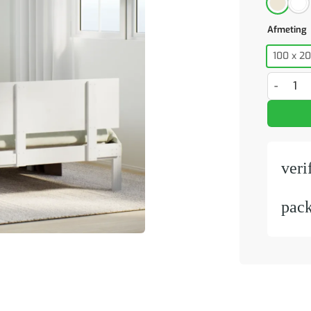
Afmeting
100 x 2
Bed met 
veri
pac