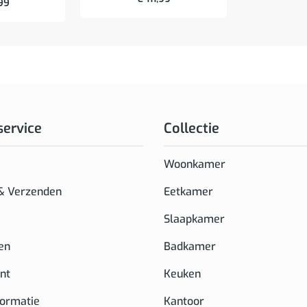
99
service
Collectie
Woonkamer
 & Verzenden
Eetkamer
Slaapkamer
en
Badkamer
nt
Keuken
formatie
Kantoor