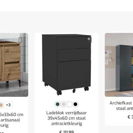
Archiefkas
+3
staal ant
Ladeblok verrijdbaar
65x33x60 cm
€
3
39x45x60 cm staal
artisanaal
antracietkleurig
eurig
€
111,99