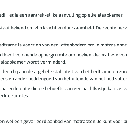
d! Het is een aantrekkelijke aanvulling op elke slaapkamer.
taat bekend om zijn kracht en duurzaamheid. De rechte nerve
edframe is voorzien van een lattenbodem om je matras ond
d biedt voldoende opbergruimte om boeken, decoratieve voor
e slaapkamer wordt verminderd.
alleen bij aan de algehele stabiliteit van het bedframe en zo
ns en ander beddengoed van het uiteinde van het bed vallen, z
sparende optie die de behoefte aan een nachtkastje kan ver
erkte ruimtes.
ben wel een gevarieerd aanbod van matrassen. Je kunt voor b