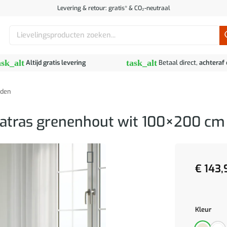
Levering & retour: gratis* & CO₂-neutraal
Zoeken
naar:
ask_alt
task_alt
Altijd gratis levering
Betaal direct,
achteraf
den
atras grenenhout wit 100×200 cm
€
143,
Kleur