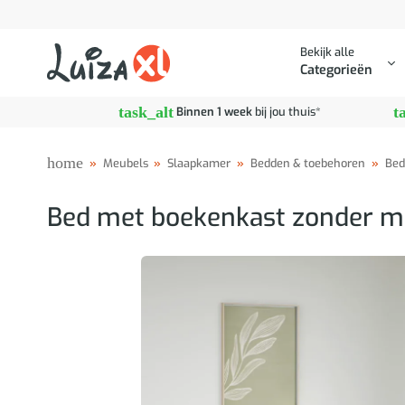
Ga
naar
Bekijk alle
inhoud
Categorieën
task_alt
t
Binnen 1 week
bij jou thuis*
home
»
Meubels
»
Slaapkamer
»
Bedden & toebehoren
»
Bed
Bed met boekenkast zonder m