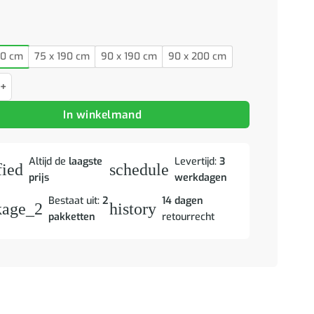
00 cm
75 x 190 cm
90 x 190 cm
90 x 200 cm
boekenkast zonder matras grenenhout wit 100x200 cm aantal
In winkelmand
Altijd de
laagste
Levertijd:
3
fied
schedule
prijs
werkdagen
Bestaat uit:
2
14 dagen
kage_2
history
pakketten
retourrecht