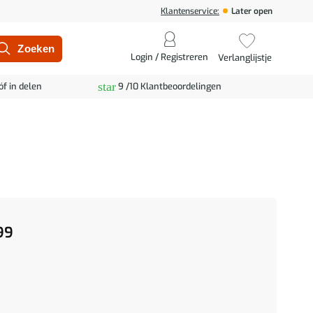
Klantenservice:
Later open
Login / Registreren
Verlanglijstje
star
óf in delen
9 /10 Klantbeoordelingen
99