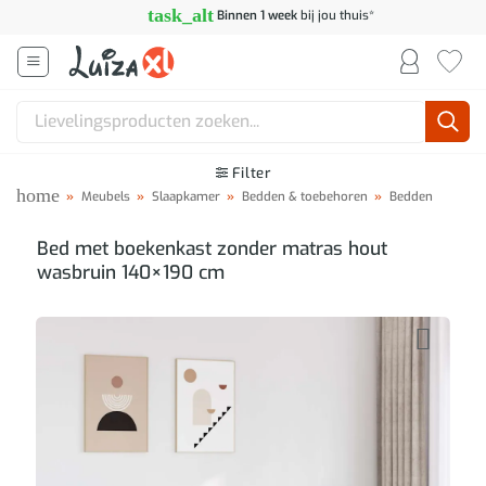
Ga
task_alt
Binnen 1 week
bij jou thuis*
naar
inhoud
Zoeken
naar:
Filter
home
»
Meubels
»
Slaapkamer
»
Bedden & toebehoren
»
Bedden
Bed met boekenkast zonder matras hout
wasbruin 140×190 cm