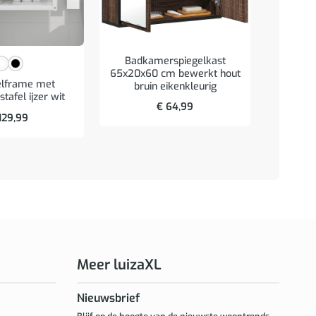
Badkamerspiegelkast
65x20x60 cm bewerkt hout
elframe met
bruin eikenkleurig
Wastafel
afel ijzer wit
spie
€
64,99
129,99
Meer luizaXL
Nieuwsbrief