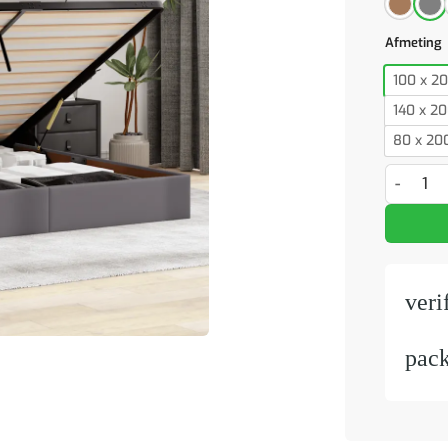
Afmeting
100 x 2
140 x 2
80 x 20
Bed poef 
veri
pac