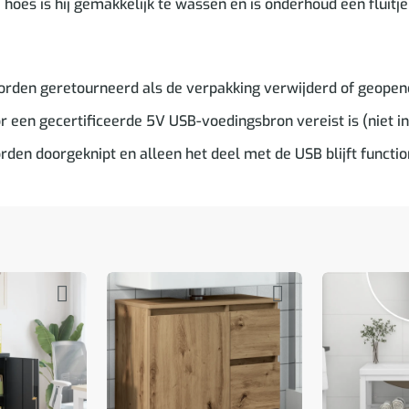
oes is hij gemakkelijk te wassen en is onderhoud een fluitje
rden geretourneerd als de verpakking verwijderd of geopend
 een gecertificeerde 5V USB-voedingsbron vereist is (niet i
en doorgeknipt en alleen het deel met de USB blijft functi