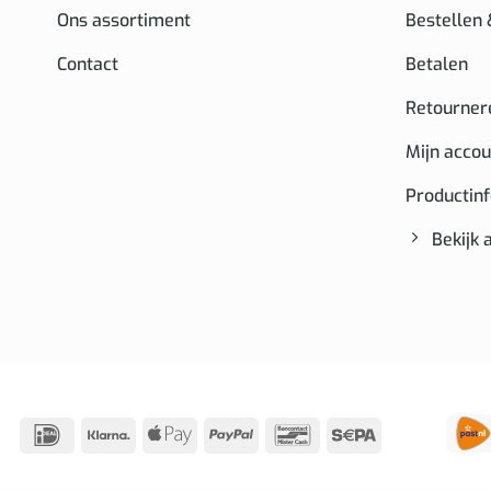
Ons assortiment
Bestellen
Contact
Betalen
Retourner
Mijn accou
Productin
Bekijk 
IDeal
Klarna
Apple
PayPal
Bancontact
Sepa
Pay