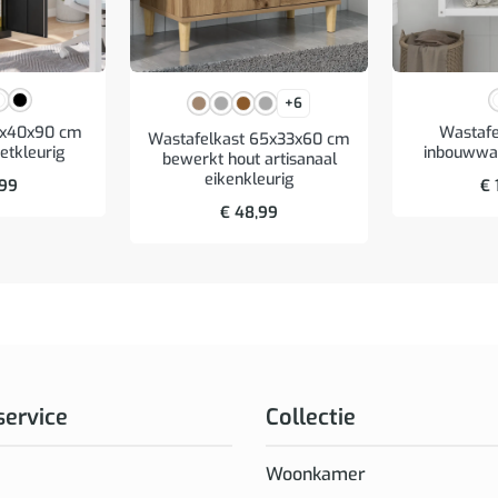
+6
9x40x90 cm
Wastaf
Wastafelkast 65x33x60 cm
ietkleurig
inbouwwast
bewerkt hout artisanaal
eikenkleurig
,99
€
€
48,99
service
Collectie
Woonkamer