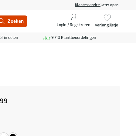
Klantenservice:
Later open
Login / Registreren
Verlanglijstje
star
óf in delen
9 /10 Klantbeoordelingen
99