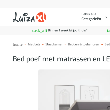
Ga
naar
Bekijk alle
inhoud
Categorieën
task_alt
t
Binnen 1 week
bij jou thuis*
home
»
Meubels
»
Slaapkamer
»
Bedden & toebehoren
»
Bed
Bed poef met matrassen en LE