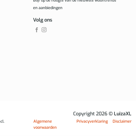
Blijf op de hoogte van de nieuwste woontrends
en aanbiedingen
Volg ons
Copyright 2026
© LuizaXL
cl.
Algemene
Privacyverklaring
Disclaimer
voorwaarden