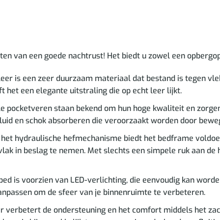
en van een goede nachtrust! Het biedt u zowel een opbergop
er is een zeer duurzaam materiaal dat bestand is tegen vle
het een elegante uitstraling die op echt leer lijkt.
ele pocketveren staan bekend om hun hoge kwaliteit en zorg
luid en schok absorberen die veroorzaakt worden door bewe
j het hydraulische hefmechanisme biedt het bedframe voldo
ak in beslag te nemen. Met slechts een simpele ruk aan de h
bed is voorzien van LED-verlichting, die eenvoudig kan word
aanpassen om de sfeer van je binnenruimte te verbeteren.
verbetert de ondersteuning en het comfort middels het zach