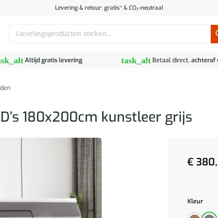
Levering & retour: gratis* & CO₂-neutraal
Zoeken
naar:
ask_alt
task_alt
Altijd gratis levering
Betaal direct,
achteraf
den
D’s 180x200cm kunstleer grijs
€
380,
Kleur