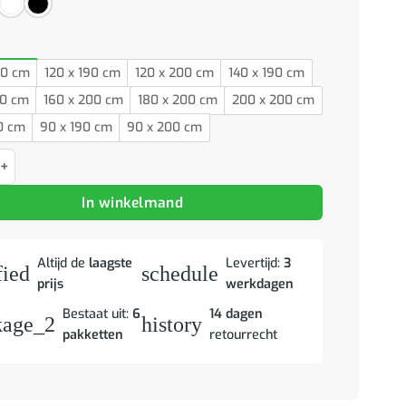
00 cm
120 x 190 cm
120 x 200 cm
140 x 190 cm
00 cm
160 x 200 cm
180 x 200 cm
200 x 200 cm
0 cm
90 x 190 cm
90 x 200 cm
met matrassen en LED's 180x200cm kunstleer grijs aantal
In winkelmand
Altijd de
laagste
Levertijd:
3
fied
schedule
prijs
werkdagen
Bestaat uit:
6
14 dagen
kage_2
history
pakketten
retourrecht