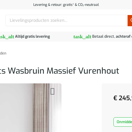
Levering & retour: gratis* & CO₂-neutraal
Zoeken
naar:
ask_alt
task_alt
Altijd gratis levering
Betaal direct,
achteraf
den
cs Wasbruin Massief Vurenhout
€
245,
Onmiddel