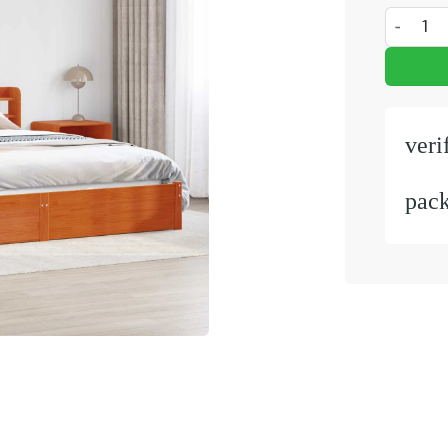
Bedframe
veri
pac