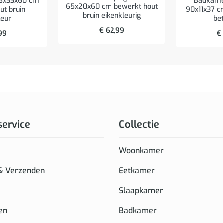
58x33x60 cm
Badkame
65x20x60 cm bewerkt hout
ut bruin
90x11x37 c
bruin eikenkleurig
leur
bet
€
62,99
99
€
service
Collectie
Woonkamer
 & Verzenden
Eetkamer
Slaapkamer
en
Badkamer