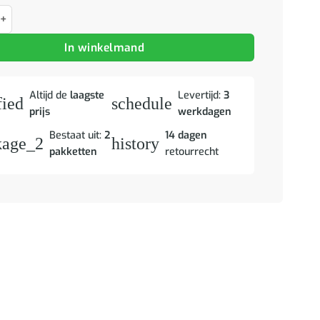
 met hoofdeinde 2 pcs Wasbruin Massief Vurenhout aantal
In winkelmand
Altijd de
laagste
Levertijd:
3
fied
schedule
prijs
werkdagen
Bestaat uit:
2
14 dagen
kage_2
history
pakketten
retourrecht