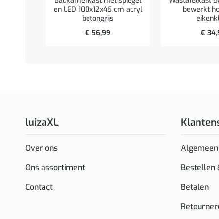
Badkamerkast met spiegel
Wastafelkast 
en LED 100x12x45 cm acryl
bewerkt ho
betongrijs
eikenk
€
56,99
€
34,
luizaXL
Klanten
Over ons
Algemeen
Ons assortiment
Bestellen
Contact
Betalen
Retourner