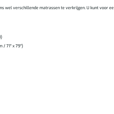
 ons wel verschillende matrassen te verkrijgen. U kunt voor ee
H)
 / 71″ x 79″)