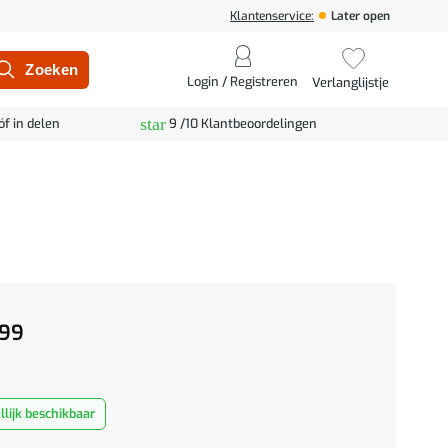
Klantenservice:
Later open
Login / Registreren
Verlanglijstje
star
óf in delen
9 /10 Klantbeoordelingen
99
lijk beschikbaar