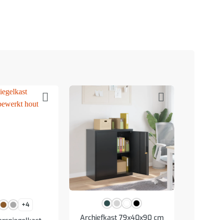
+4
Archiefkast 79x40x90 cm
Badkame