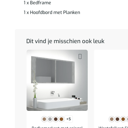
1 x Bedframe
1 x Hoofdbord met Planken
Dit vind je misschien ook leuk
+5