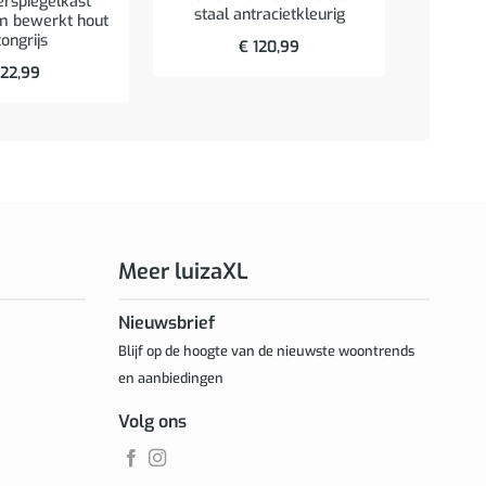
rspiegelkast
staal antracietkleurig
en ma
m bewerkt hout
ongrijs
€
120,99
22,99
Meer luizaXL
Nieuwsbrief
Blijf op de hoogte van de nieuwste woontrends
en aanbiedingen
Volg ons