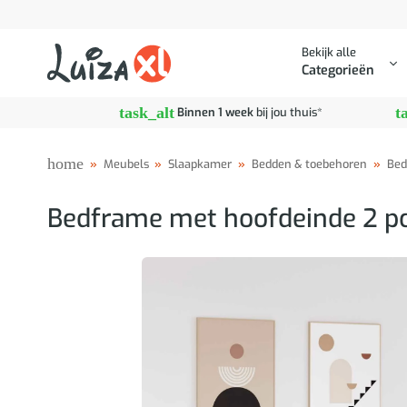
Ga
naar
Bekijk alle
inhoud
Categorieën
task_alt
t
Binnen 1 week
bij jou thuis*
home
»
Meubels
»
Slaapkamer
»
Bedden & toebehoren
»
Bed
Bedframe met hoofdeinde 2 p