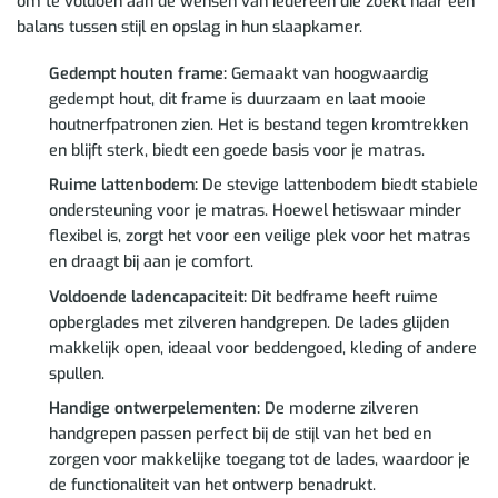
om te voldoen aan de wensen van iedereen die zoekt naar een
balans tussen stijl en opslag in hun slaapkamer.
Gedempt houten frame:
Gemaakt van hoogwaardig
gedempt hout, dit frame is duurzaam en laat mooie
houtnerfpatronen zien. Het is bestand tegen kromtrekken
en blijft sterk, biedt een goede basis voor je matras.
Ruime lattenbodem:
De stevige lattenbodem biedt stabiele
ondersteuning voor je matras. Hoewel hetiswaar minder
flexibel is, zorgt het voor een veilige plek voor het matras
en draagt bij aan je comfort.
Voldoende ladencapaciteit:
Dit bedframe heeft ruime
opberglades met zilveren handgrepen. De lades glijden
makkelijk open, ideaal voor beddengoed, kleding of andere
spullen.
Handige ontwerpelementen:
De moderne zilveren
handgrepen passen perfect bij de stijl van het bed en
zorgen voor makkelijke toegang tot de lades, waardoor je
de functionaliteit van het ontwerp benadrukt.