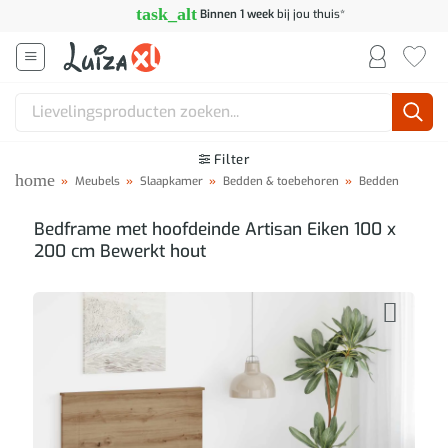
Ga
task_alt
Binnen 1 week
bij jou thuis*
naar
inhoud
Zoeken
naar:
Filter
home
»
Meubels
»
Slaapkamer
»
Bedden & toebehoren
»
Bedden
Bedframe met hoofdeinde Artisan Eiken 100 x
200 cm Bewerkt hout