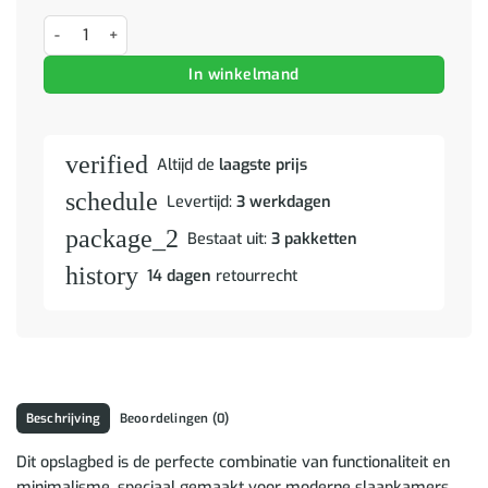
Bedframe met hoofdeinde Artisan Eiken 90 x 190 cm Bewerkt hout a
In winkelmand
verified
Altijd de
laagste prijs
schedule
Levertijd:
3 werkdagen
package_2
Bestaat uit:
3 pakketten
history
14 dagen
retourrecht
Beschrijving
Beoordelingen (0)
Dit opslagbed is de perfecte combinatie van functionaliteit en
minimalisme, speciaal gemaakt voor moderne slaapkamers.