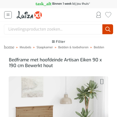
Ga
task_alt
Binnen 1 week
bij jou thuis*
naar
inhoud
Zoeken
naar:
Filter
home
»
Meubels
»
Slaapkamer
»
Bedden & toebehoren
»
Bedden
Bedframe met hoofdeinde Artisan Eiken 90 x
190 cm Bewerkt hout