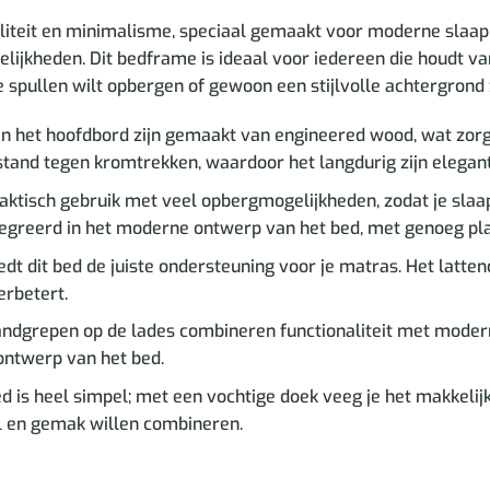
aliteit en minimalisme, speciaal gemaakt voor moderne slaapk
jkheden. Dit bedframe is ideaal voor iedereen die houdt van
 spullen wilt opbergen of gewoon een stijlvolle achtergrond zoe
 het hoofdbord zijn gemaakt van engineered wood, wat zorgt 
stand tegen kromtrekken, waardoor het langdurig zijn elegant
raktisch gebruik met veel opbergmogelijkheden, zodat je sl
tegreerd in het moderne ontwerp van het bed, met genoeg plaa
dt dit bed de juiste ondersteuning voor je matras. Het latten
erbetert.
dgrepen op de lades combineren functionaliteit met moderne 
ontwerp van het bed.
is heel simpel; met een vochtige doek veeg je het makkelijk sc
jl en gemak willen combineren.