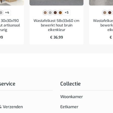
+4
+5
 30x30x190
Wastafelkast 58x33x60 cm
Wastafelka
t artisanaal
bewerkt hout bruin
bewerkt
eurig
eikenkleur
eik
99
€
36,99
€
service
Collectie
Woonkamer
 & Verzenden
Eetkamer