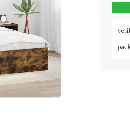
veri
pac