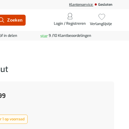
Klantenservice:
Gesloten
Login / Registreren
Verlanglijstje
star
óf in delen
9 /10 Klantbeoordelingen
out
99
 1 op voorraad