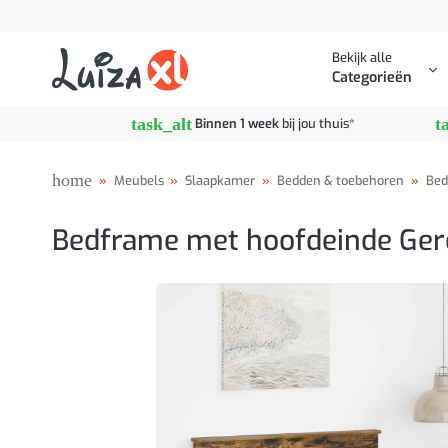
Ga
naar
Bekijk alle
inhoud
Categorieën
task_alt
t
Binnen 1 week
bij jou thuis*
home
»
Meubels
»
Slaapkamer
»
Bedden & toebehoren
»
Bed
Bedframe met hoofdeinde Gero