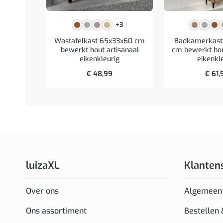
+3
Wastafelkast 65x33x60 cm
Badkamerkast
bewerkt hout artisanaal
cm bewerkt hou
eikenkleurig
eikenkl
€
48,99
€
61,
luizaXL
Klanten
Over ons
Algemeen
Ons assortiment
Bestellen