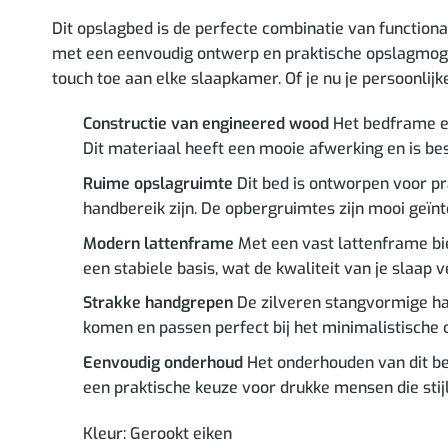
Dit opslagbed is de perfecte combinatie van function
met een eenvoudig ontwerp en praktische opslagmogeli
touch toe aan elke slaapkamer. Of je nu je persoonlijke
Constructie van engineered wood
Het bedframe en
Dit materiaal heeft een mooie afwerking en is be
Ruime opslagruimte
Dit bed is ontworpen voor p
handbereik zijn. De opbergruimtes zijn mooi geïn
Modern lattenframe
Met een vast lattenframe bie
een stabiele basis, wat de kwaliteit van je slaap v
Strakke handgrepen
De zilveren stangvormige han
komen en passen perfect bij het minimalistische 
Eenvoudig onderhoud
Het onderhouden van dit bed 
een praktische keuze voor drukke mensen die sti
Kleur: Gerookt eiken