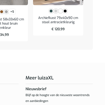
+5
Archiefkast 79x40x90 cm
st 58x33x60 cm
Badkame
staal antracietkleurig
 hout bruin
cm be
enkleur
€
120,99
34,99
Meer luizaXL
Nieuwsbrief
Blijf op de hoogte van de nieuwste woontrends
en aanbiedingen