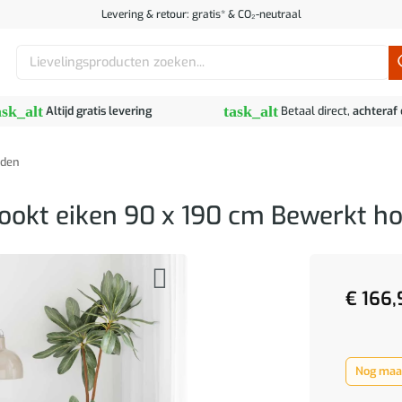
Levering & retour: gratis* & CO₂-neutraal
Zoeken
naar:
ask_alt
task_alt
Altijd gratis levering
Betaal direct,
achteraf
den
okt eiken 90 x 190 cm Bewerkt h
€
166,
Nog maar