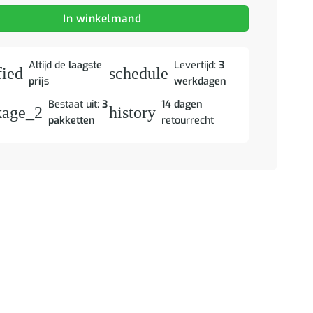
In winkelmand
Altijd de
laagste
Levertijd:
3
fied
schedule
prijs
werkdagen
Bestaat uit:
3
14 dagen
kage_2
history
pakketten
retourrecht