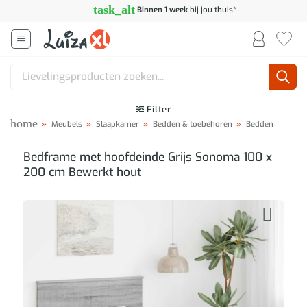
Ga
task_alt
Binnen 1 week
bij jou thuis*
naar
inhoud
Zoeken
naar:
Filter
home
»
Meubels
»
Slaapkamer
»
Bedden & toebehoren
»
Bedden
Bedframe met hoofdeinde Grijs Sonoma 100 x
200 cm Bewerkt hout