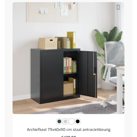
Archiefkast 79x40x90 cm staal antracietkleurig