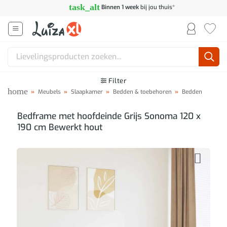
Ga
task_alt
Binnen 1 week
bij jou thuis*
naar
inhoud
Zoeken
naar:
Filter
home
»
Meubels
»
Slaapkamer
»
Bedden & toebehoren
»
Bedden
Bedframe met hoofdeinde Grijs Sonoma 120 x
190 cm Bewerkt hout