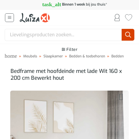
Ga
task_alt
Binnen 1 week
bij jou thuis*
naar
inhoud
Zoeken
naar:
Filter
home
»
Meubels
»
Slaapkamer
»
Bedden & toebehoren
»
Bedden
Bedframe met hoofdeinde met lade Wit 160 x
200 cm Bewerkt hout