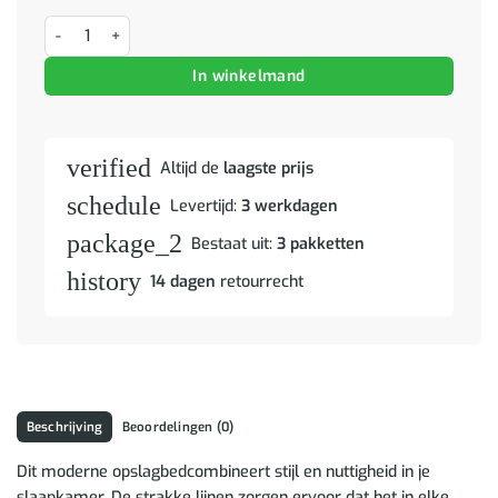
Bedframe met hoofdeinde met lade Wit 160 x 200 cm Bewerkt hout 
In winkelmand
verified
Altijd de
laagste prijs
schedule
Levertijd:
3 werkdagen
package_2
Bestaat uit:
3 pakketten
history
14 dagen
retourrecht
Beschrijving
Beoordelingen (0)
Dit moderne opslagbedcombineert stijl en nuttigheid in je
slaapkamer. De strakke lijnen zorgen ervoor dat het in elke