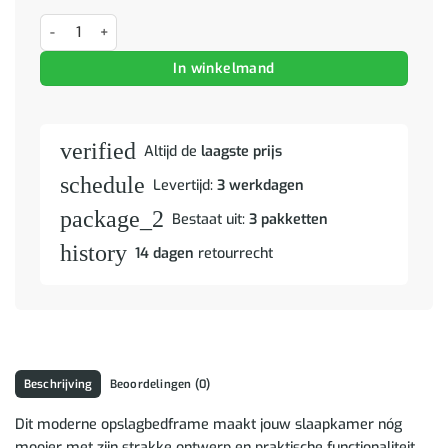
Bedframe met hoofdeinde Oudhout 90 x 190 cm Bewerkt hout aanta
In winkelmand
verified
Altijd de
laagste prijs
schedule
Levertijd:
3 werkdagen
package_2
Bestaat uit:
3 pakketten
history
14 dagen
retourrecht
Beschrijving
Beoordelingen (0)
Dit moderne opslagbedframe maakt jouw slaapkamer nóg
mooier met zijn strakke ontwerp en praktische functionaliteit.