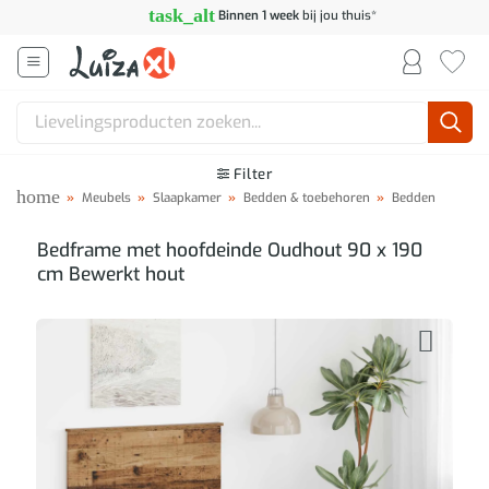
Ga
task_alt
Binnen 1 week
bij jou thuis*
naar
inhoud
Zoeken
naar:
Filter
home
»
Meubels
»
Slaapkamer
»
Bedden & toebehoren
»
Bedden
Bedframe met hoofdeinde Oudhout 90 x 190
cm Bewerkt hout