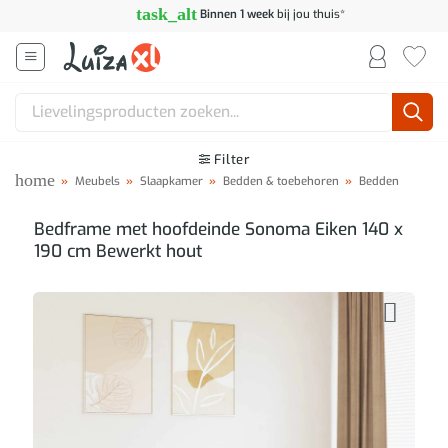
Ga
task_alt
Binnen 1 week
bij jou thuis*
naar
inhoud
Zoeken
naar:
Filter
home
»
Meubels
»
Slaapkamer
»
Bedden & toebehoren
»
Bedden
Bedframe met hoofdeinde Sonoma Eiken 140 x
190 cm Bewerkt hout