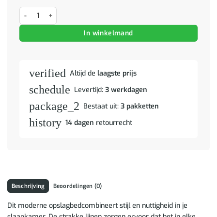
Bedframe met hoofdeinde Sonoma Eiken 140 x 190 cm Bewerkt hout
In winkelmand
verified
Altijd de
laagste prijs
schedule
Levertijd:
3 werkdagen
package_2
Bestaat uit:
3 pakketten
history
14 dagen
retourrecht
Beschrijving
Beoordelingen (0)
Dit moderne opslagbedcombineert stijl en nuttigheid in je
slaapkamer. De strakke lijnen zorgen ervoor dat het in elke