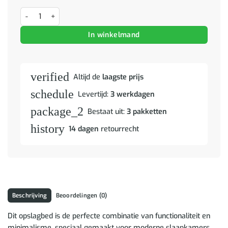
Bedframe met hoofdeinde Sonoma Eiken 90 x 190 cm Bewerkt hout 
In winkelmand
verified
Altijd de
laagste prijs
schedule
Levertijd:
3 werkdagen
package_2
Bestaat uit:
3 pakketten
history
14 dagen
retourrecht
Beschrijving
Beoordelingen (0)
Dit opslagbed is de perfecte combinatie van functionaliteit en
minimalisme, speciaal gemaakt voor moderne slaapkamers.