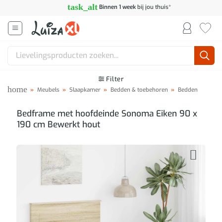
Ga
task_alt
Binnen 1 week
bij jou thuis*
naar
inhoud
Zoeken
naar:
Filter
home
»
Meubels
»
Slaapkamer
»
Bedden & toebehoren
»
Bedden
Bedframe met hoofdeinde Sonoma Eiken 90 x
190 cm Bewerkt hout