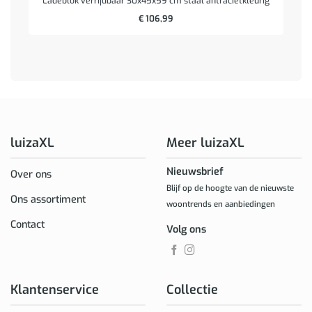
Ladeblok verrijdbaar 30x45x59 cm staal antracietkleurig
€
106,99
luizaXL
Meer luizaXL
Nieuwsbrief
Over ons
Blijf op de hoogte van de nieuwste
Ons assortiment
woontrends en aanbiedingen
Contact
Volg ons
Klantenservice
Collectie