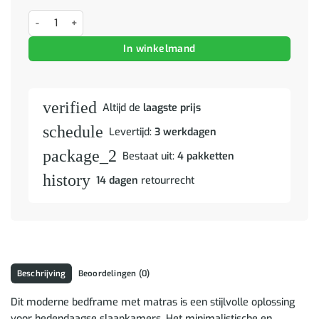
Bedframe met matras Anders Donkergrijs 200 x 200 cm Stof aantal
In winkelmand
verified
Altijd de
laagste prijs
schedule
Levertijd:
3 werkdagen
package_2
Bestaat uit:
4 pakketten
history
14 dagen
retourrecht
Beschrijving
Beoordelingen (0)
Dit moderne bedframe met matras is een stijlvolle oplossing
voor hedendaagse slaapkamers. Het minimalistische en