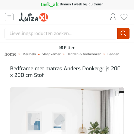
Ga
task_alt
Binnen 1 week
bij jou thuis*
naar
inhoud
Zoeken
naar:
Filter
home
»
Meubels
»
Slaapkamer
»
Bedden & toebehoren
»
Bedden
Bedframe met matras Anders Donkergrijs 200
x 200 cm Stof