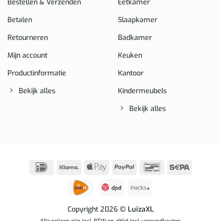
Bestellen & Verzenden
Eetkamer
Betalen
Slaapkamer
Retourneren
Badkamer
Mijn account
Keuken
Productinformatie
Kantoor
Bekijk alles
Kindermeubels
Bekijk alles
IDeal
Klarna
Apple
PayPal
Bancontact
Sepa
Pay
Copyright 2026
© LuizaXL
Alle prijzen zijn incl. BTW en altijd incl. verzendkosten.