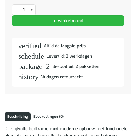
Bedframe met matras Wit 160 x 200 cm Kunstleer aantal
In winkelmand
verified
Altijd de
laagste prijs
schedule
Levertijd:
3 werkdagen
package_2
Bestaat uit:
2 pakketten
history
14 dagen
retourrecht
Beschrijving
Beoordelingen (0)
Dit stijlvolle bedframe mixt moderne opbouw met functionele
elegantie, perfect om elk slaapkamerlook te verbeteren.