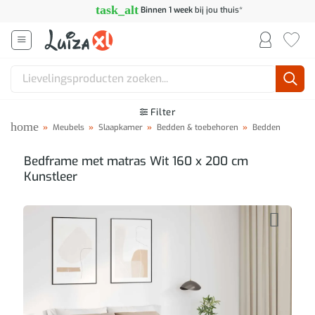
Ga
task_alt
Binnen 1 week
bij jou thuis*
naar
inhoud
Zoeken
naar:
Filter
home
»
Meubels
»
Slaapkamer
»
Bedden & toebehoren
»
Bedden
Bedframe met matras Wit 160 x 200 cm
Kunstleer