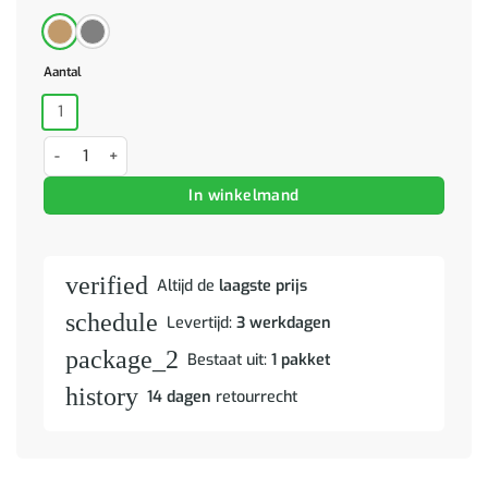
Aantal
1
Boekenkast/kamerscherm 80x35x56,5 cm massief grenenhout zwar
In winkelmand
verified
Altijd de
laagste prijs
schedule
Levertijd:
3 werkdagen
package_2
Bestaat uit:
1 pakket
history
14 dagen
retourrecht