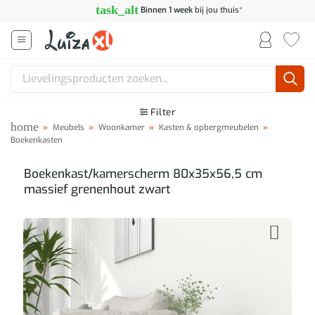
Ga
task_alt
Binnen 1 week
bij jou thuis*
naar
inhoud
Zoeken
naar:
Filter
home
»
Meubels
»
Woonkamer
»
Kasten & opbergmeubelen
»
Boekenkasten
Boekenkast/kamerscherm 80x35x56,5 cm
massief grenenhout zwart