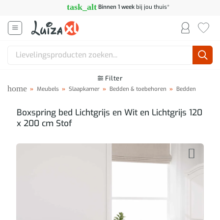
Ga
task_alt
Binnen 1 week
bij jou thuis*
naar
inhoud
Zoeken
naar:
Filter
home
»
Meubels
»
Slaapkamer
»
Bedden & toebehoren
»
Bedden
Boxspring bed Lichtgrijs en Wit en Lichtgrijs 120
x 200 cm Stof