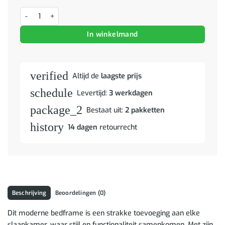
Boxspring bed Lichtgrijs en Wit en Lichtgrijs 120 x 200 cm Stof aanta
In winkelmand
verified
Altijd de
laagste prijs
schedule
Levertijd:
3 werkdagen
package_2
Bestaat uit:
2 pakketten
history
14 dagen
retourrecht
Beschrijving
Beoordelingen (0)
Dit moderne bedframe is een strakke toevoeging aan elke
slaapkamer, waar stijl en functionaliteit samenkomen. Met zijn