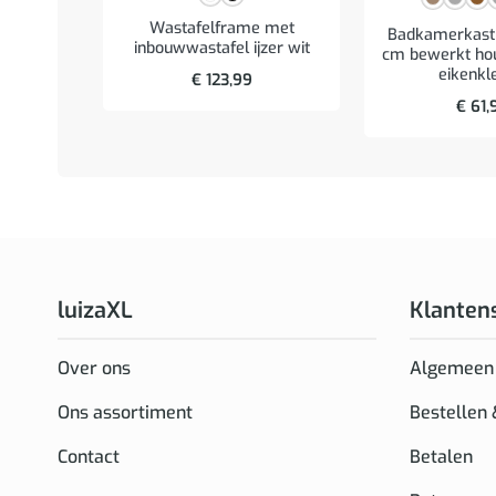
Wastafelframe met
Badkamerkast
inbouwwastafel ijzer wit
cm bewerkt hou
eikenkl
€
123,99
€
61,
luizaXL
Klanten
Over ons
Algemeen
Ons assortiment
Bestellen
Contact
Betalen