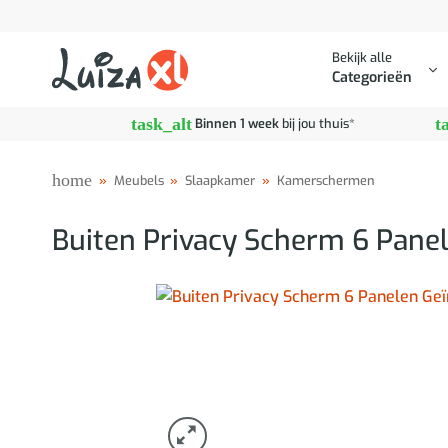
Ga
naar
Bekijk alle
inhoud
Categorieën
task_alt
t
Binnen 1 week
bij jou thuis*
home
»
Meubels
»
Slaapkamer
»
Kamerschermen
Buiten Privacy Scherm 6 Pane