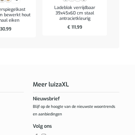
Ladeblok verrijdbaar
Badkame
rspiegelkast
39x45x60 cm staal
en ma
m bewerkt hout
antracietkleurig
naal eiken
€
111,99
30,99
Meer luizaXL
Nieuwsbrief
Blijf op de hoogte van de nieuwste woontrends
en aanbiedingen
Volg ons