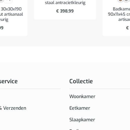
staal antracietkleurig
 30x30x190
Badkame
€
398,99
t artisanaal
90x11x45 c
eurig
artisa
99
€
service
Collectie
Woonkamer
 & Verzenden
Eetkamer
Slaapkamer