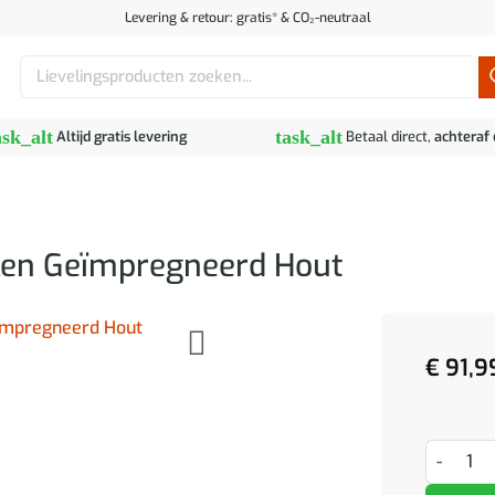
Levering & retour: gratis* & CO₂-neutraal
Zoeken
naar:
ask_alt
task_alt
Altijd gratis levering
Betaal direct,
achteraf
len Geïmpregneerd Hout
€
91,9
Buiten P