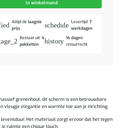
In winkelmand
Altijd de
laagste
Levertijd:
7
fied
schedule
prijs
werkdagen
Bestaat uit:
4
14 dagen
kage_2
history
pakketten
retourrecht
 massief grenenhout, dit scherm is een betrouwbare
n vleugje elegantie en warmte toe aan je inrichting.
levensduur. Het materiaal zorgt ervoor dat het tegen
 je ruimte een chique touch.