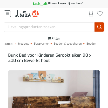
Ga
task_alt
Binnen 1 week
bij jou thuis*
naar
inhoud
Zoeken
naar:
Filter
home
»
Meubels
»
Slaapkamer
»
Bedden & toebehoren
»
Bedden
Bunk Bed voor Kinderen Gerookt eiken 90 x
200 cm Bewerkt hout