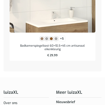
+5
Badkamerspiegelkast 60×10,5×45 cm artisanaal
eikenkleurig
€
29,99
luizaXL
Meer luizaXL
Nieuwsbrief
Over ons