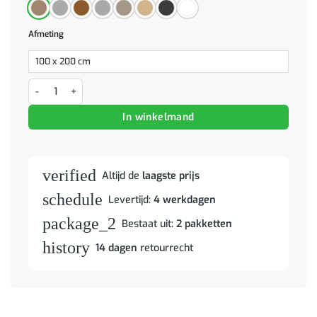
Afmeting
Bunk Bed voor Kinderen Gerookt eiken 90 x 200 cm Bewerkt hout aa
In winkelmand
verified
Altijd de
laagste prijs
schedule
Levertijd:
4 werkdagen
package_2
Bestaat uit:
2 pakketten
history
14 dagen
retourrecht