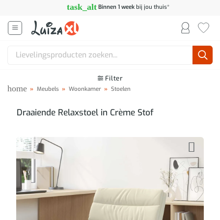
Ga
task_alt
Binnen 1 week
bij jou thuis*
naar
inhoud
Zoeken
naar:
Filter
home
»
Meubels
»
Woonkamer
»
Stoelen
Draaiende Relaxstoel in Crème Stof