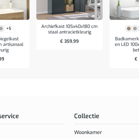
Archiefkast 105x40x180 cm
+5
staal antracietkleurig
egelkast
Badkamerka
€
359,99
 artisanaal
en LED 100
eurig
bet
99
€
service
Collectie
Woonkamer