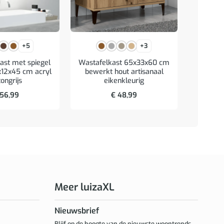
Badk
+5
+3
65x20x6
bru
st met spiegel
Wastafelkast 65x33x60 cm
x12x45 cm acryl
bewerkt hout artisanaal
ongrijs
eikenkleurig
56,99
€
48,99
Meer luizaXL
Nieuwsbrief
Blijf op de hoogte van de nieuwste woontrends