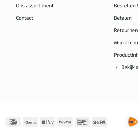
Ons assortiment
Bestellen
Contact
Betalen
Retourner
Mijn accou
Productin
Bekijk 
IDeal
Klarna
Apple
PayPal
Bancontact
Sepa
Pay