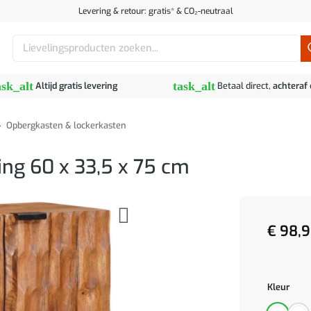
Levering & retour: gratis* & CO₂-neutraal
Zoeken
naar:
ask_alt
task_alt
Altijd gratis levering
Betaal direct,
achteraf
»
Opbergkasten & lockerkasten
ing 60 x 33,5 x 75 cm
€
98,9
Kleur