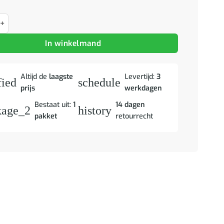
Acacia Bruine Afwerking 60 x 33,5 x 75 cm aantal
In winkelmand
Altijd de
laagste
Levertijd:
3
fied
schedule
prijs
werkdagen
Bestaat uit:
1
14 dagen
kage_2
history
pakket
retourrecht