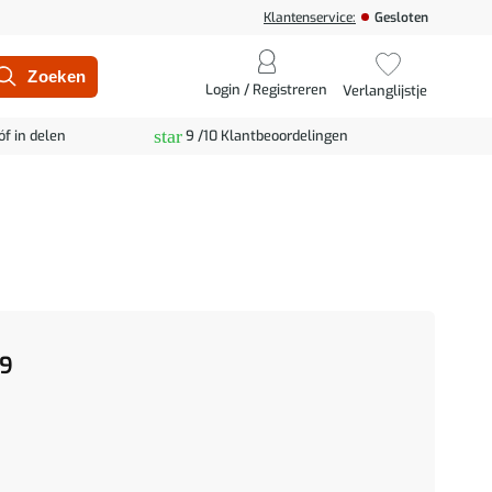
Klantenservice:
Gesloten
Login / Registreren
Verlanglijstje
star
óf in delen
9 /10 Klantbeoordelingen
9