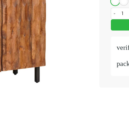
Dressoir 
veri
pac