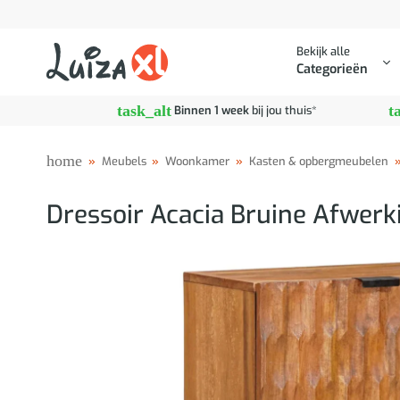
Ga
naar
Bekijk alle
inhoud
Categorieën
task_alt
t
Binnen 1 week
bij jou thuis*
home
»
Meubels
»
Woonkamer
»
Kasten & opbergmeubelen
Dressoir Acacia Bruine Afwerk