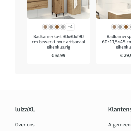
+4
Badkamerkast 30x30x190
Badkamerspi
cm bewerkt hout artisanaal
60×10,5×45 cm
eikenkleurig
eikenkl
€
61,99
€
29,
luizaXL
Klanten
Over ons
Algemeen