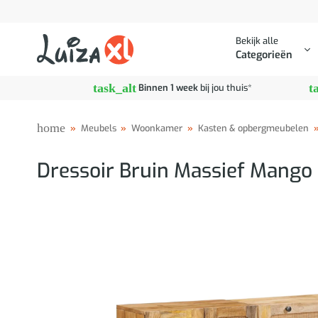
Ga
naar
Bekijk alle
inhoud
Categorieën
task_alt
t
Binnen 1 week
bij jou thuis*
home
»
Meubels
»
Woonkamer
»
Kasten & opbergmeubelen
Dressoir Bruin Massief Mango