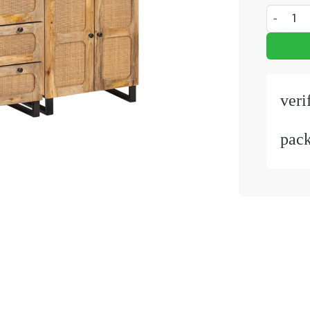
Dressoir 
veri
pac