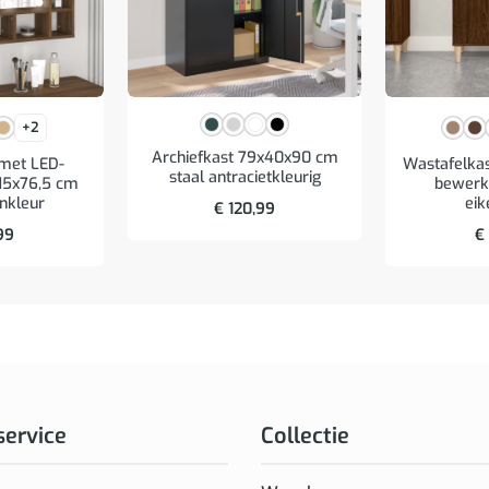
+2
Archiefkast 79x40x90 cm
 met LED-
Wastafelka
staal antracietkleurig
x15x76,5 cm
bewerkt
enkleur
eik
€
120,99
99
€
service
Collectie