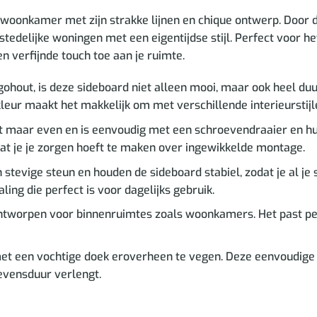
woonkamer met zijn strakke lijnen en chique ontwerp. Door 
r stedelijke woningen met een eigentijdse stijl. Perfect voor h
n verfijnde touch toe aan je ruimte.
out, is deze sideboard niet alleen mooi, maar ook heel duur
 kleur maakt het makkelijk om met verschillende interieurstij
rt maar even en is eenvoudig met een schroevendraaier en h
 dat je je zorgen hoeft te maken over ingewikkelde montage.
evige steun en houden de sideboard stabiel, zodat je al je sp
ing die perfect is voor dagelijks gebruik.
ntworpen voor binnenruimtes zoals woonkamers. Het past perf
t een vochtige doek eroverheen te vegen. Deze eenvoudige 
levensduur verlengt.