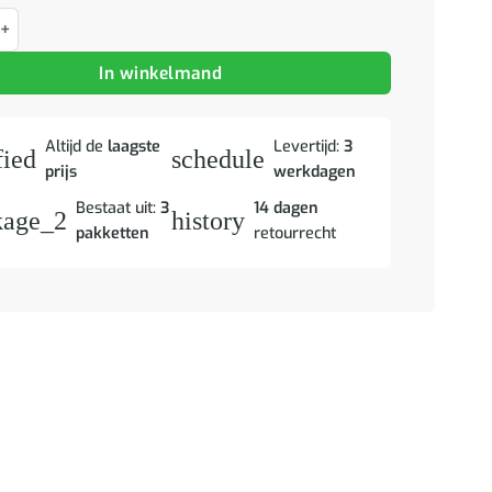
Bruin Massief Mango Hout aantal
In winkelmand
Altijd de
laagste
Levertijd:
3
fied
schedule
prijs
werkdagen
Bestaat uit:
3
14 dagen
kage_2
history
pakketten
retourrecht