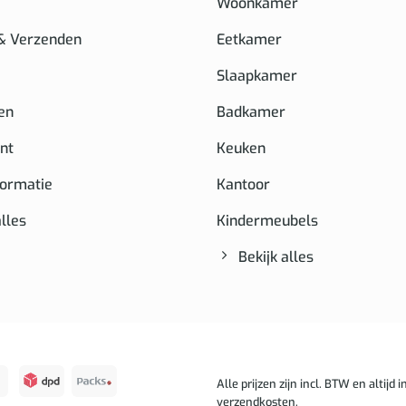
Woonkamer
 & Verzenden
Eetkamer
Slaapkamer
en
Badkamer
nt
Keuken
formatie
Kantoor
alles
Kindermeubels
Bekijk alles
Alle prijzen zijn incl. BTW en altijd in
verzendkosten.