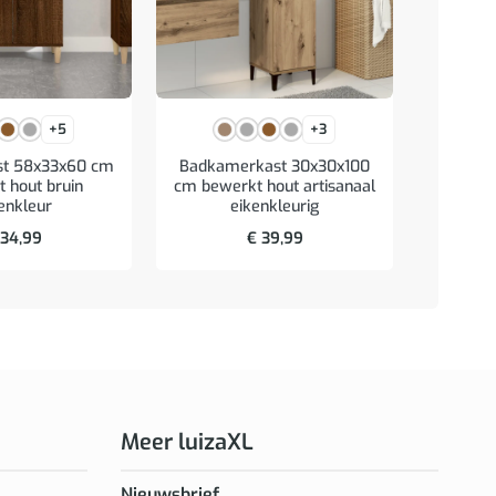
+5
+3
st 58x33x60 cm
Badkamerkast 30x30x100
Bad
 hout bruin
cm bewerkt hout artisanaal
30x30x1
enkleur
eikenkleurig
artis
34,99
€
39,99
Meer luizaXL
Nieuwsbrief