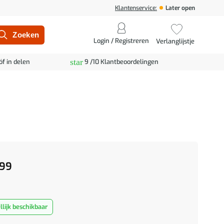
Klantenservice:
Later open
Login / Registreren
Verlanglijstje
star
óf in delen
9 /10 Klantbeoordelingen
99
lijk beschikbaar