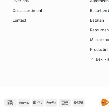
Over ons
Algemeen
Ons assortiment
Bestellen
Contact
Betalen
Retourner
Mijn accou
Productin
Bekijk 
IDeal
Klarna
Apple
PayPal
Bancontact
Sepa
Pay