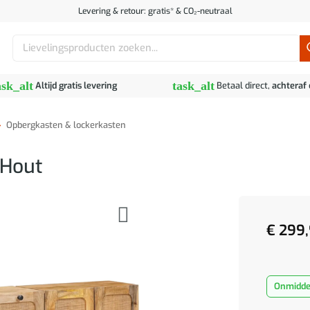
Levering & retour: gratis* & CO₂-neutraal
Zoeken
naar:
ask_alt
task_alt
Altijd gratis levering
Betaal direct,
achteraf
»
Opbergkasten & lockerkasten
 Hout
€
299,
Onmiddel