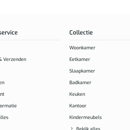
service
Collectie
Woonkamer
 & Verzenden
Eetkamer
Slaapkamer
en
Badkamer
nt
Keuken
formatie
Kantoor
alles
Kindermeubels
Bekijk alles