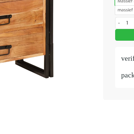
Massief 
massief
Dressoir 
veri
pac