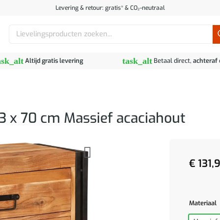
Levering & retour: gratis* & CO₂-neutraal
Zoeken
naar:
ask_alt
task_alt
Altijd gratis levering
Betaal direct,
achteraf
33 x 70 cm Massief acaciahout
€
131,
Materiaal