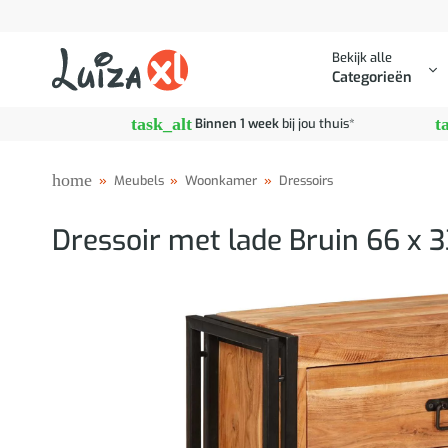
Ga
naar
Bekijk alle
inhoud
Categorieën
task_alt
t
Binnen 1 week
bij jou thuis*
home
»
Meubels
»
Woonkamer
»
Dressoirs
Dressoir met lade Bruin 66 x 