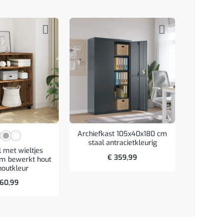
Archiefkast 105x40x180 cm
staal antracietkleurig
l met wieltjes
Was
€
359,99
m bewerkt hout
inbouw
houtkleur
60,99