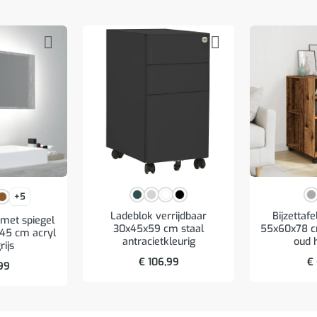
+5
Ladeblok verrijdbaar
Bijzettafe
met spiegel
30x45x59 cm staal
55x60x78 c
45 cm acryl
antracietkleurig
oud 
rijs
€
106,99
€
99