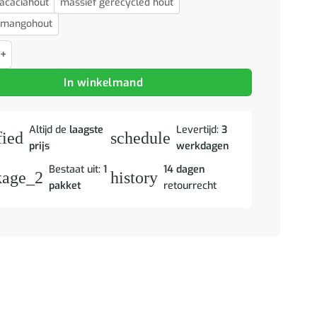
acaciahout
massief gerecycled hout
 mangohout
met lade Bruin 66 x 33 x 70 cm Massief acaciahout aantal
In winkelmand
Altijd de
laagste
Levertijd:
3
fied
schedule
prijs
werkdagen
Bestaat uit:
1
14 dagen
kage_2
history
pakket
retourrecht