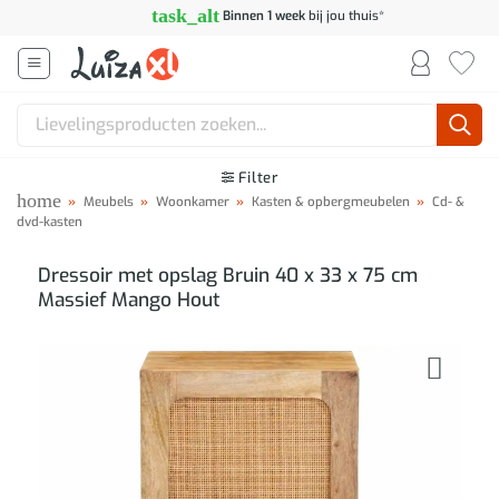
Ga
task_alt
Binnen 1 week
bij jou thuis*
naar
inhoud
Zoeken
naar:
Filter
home
»
Meubels
»
Woonkamer
»
Kasten & opbergmeubelen
»
Cd- &
dvd-kasten
Dressoir met opslag Bruin 40 x 33 x 75 cm
Massief Mango Hout