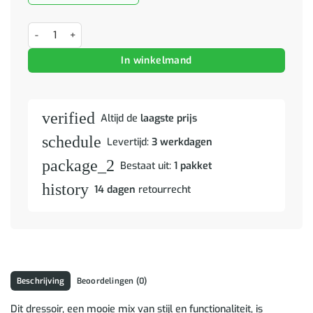
Dressoir met opslag Bruin 40 x 33 x 75 cm Massief Mango Hout aant
In winkelmand
verified
Altijd de
laagste prijs
schedule
Levertijd:
3 werkdagen
package_2
Bestaat uit:
1 pakket
history
14 dagen
retourrecht
Beschrijving
Beoordelingen (0)
Dit dressoir, een mooie mix van stijl en functionaliteit, is