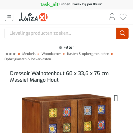
Ga
task_alt
Binnen 1 week
bij jou thuis*
naar
inhoud
Zoeken
naar:
Filter
home
»
Meubels
»
Woonkamer
»
Kasten & opbergmeubelen
»
Opbergkasten & lockerkasten
Dressoir Walnotenhout 60 x 33,5 x 75 cm
Massief Mango Hout