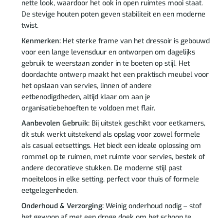
nette look, waardoor het ook in open ruimtes mooi staat.
De stevige houten poten geven stabiliteit en een moderne
twist.
Kenmerken:
Het sterke frame van het dressoir is gebouwd
voor een lange levensduur en ontworpen om dagelijks
gebruik te weerstaan zonder in te boeten op stijl. Het
doordachte ontwerp maakt het een praktisch meubel voor
het opslaan van servies, linnen of andere
eetbenodigdheden, altijd klaar om aan je
organisatiebehoeften te voldoen met flair.
Aanbevolen Gebruik:
Bij uitstek geschikt voor eetkamers,
dit stuk werkt uitstekend als opslag voor zowel formele
als casual eetsettings. Het biedt een ideale oplossing om
rommel op te ruimen, met ruimte voor servies, bestek of
andere decoratieve stukken. De moderne stijl past
moeiteloos in elke setting, perfect voor thuis of formele
eetgelegenheden.
Onderhoud & Verzorging:
Weinig onderhoud nodig – stof
het gewoon af met een droge doek om het schoon te