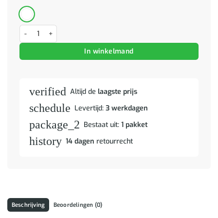
Dressoir Walnotenhout 60 x 33,5 x 75 cm Massief Mango Hout aanta
In winkelmand
verified
Altijd de
laagste prijs
schedule
Levertijd:
3 werkdagen
package_2
Bestaat uit:
1 pakket
history
14 dagen
retourrecht
Beschrijving
Beoordelingen (0)