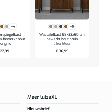
+4
+5
rspiegelkast
Wastafelkast 58x33x60 cm
Spie
m bewerkt hout
bewerkt hout bruin
verlich
ongrijs
eikenkleur
br
22,99
€
36,99
Meer luizaXL
Nieuwsbrief