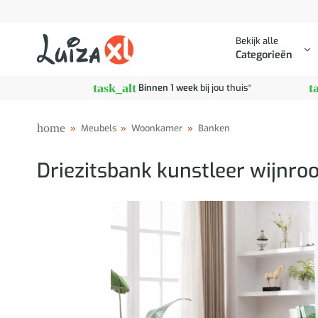
Ga
naar
Bekijk alle
inhoud
Categorieën
task_alt
t
Binnen 1 week
bij jou thuis*
home
»
Meubels
»
Woonkamer
»
Banken
Driezitsbank kunstleer wijnro