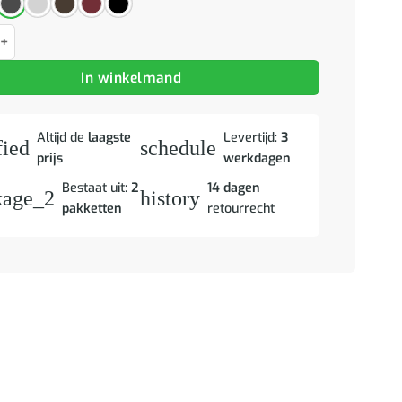
ank met voetenbank 180 cm stof wijnrood aantal
In winkelmand
Altijd de
laagste
Levertijd:
3
fied
schedule
prijs
werkdagen
Bestaat uit:
2
14 dagen
kage_2
history
pakketten
retourrecht