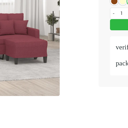
Driezitsb
veri
pac