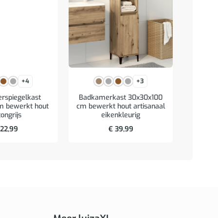
+4
+3
Archie
rspiegelkast
Badkamerkast 30x30x100
staal
m bewerkt hout
cm bewerkt hout artisanaal
ongrijs
eikenkleurig
22,99
€
39,99