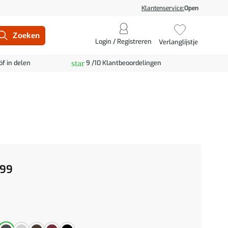
Klantenservice:
Open
Login / Registreren
Verlanglijstje
star
óf in delen
9 /10 Klantbeoordelingen
99