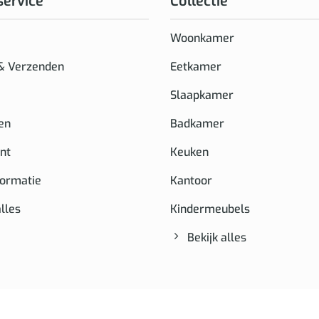
service
Collectie
Woonkamer
 & Verzenden
Eetkamer
Slaapkamer
en
Badkamer
nt
Keuken
formatie
Kantoor
alles
Kindermeubels
Bekijk alles