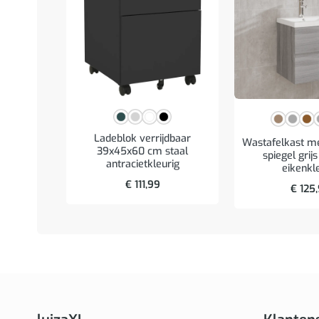
Ladeblok verrijdbaar
Wastafelkast m
39x45x60 cm staal
spiegel gri
antracietkleurig
eikenkl
€
111,99
€
125