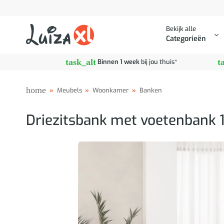
Ga
naar
Bekijk alle
inhoud
Categorieën
task_alt
t
Binnen 1 week
bij jou thuis*
home
»
Meubels
»
Woonkamer
»
Banken
Driezitsbank met voetenbank 