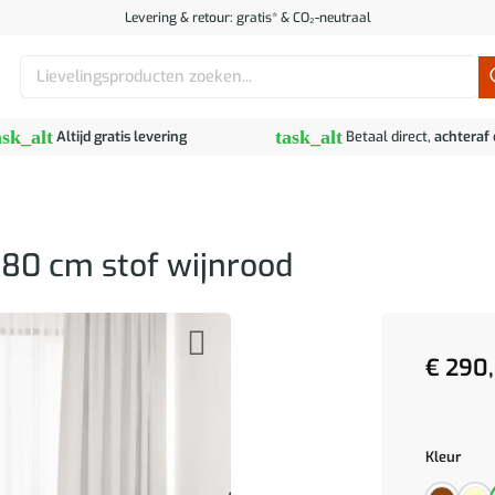
Levering & retour: gratis* & CO₂-neutraal
Zoeken
naar:
ask_alt
task_alt
Altijd gratis levering
Betaal direct,
achteraf
180 cm stof wijnrood
€
290,
Kleur