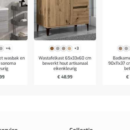
+4
+3
et wasbak en
Wastafelkast 65x33x60 cm
Badkame
js sonoma
bewerkt hout artisanaal
90x11x37 c
eurig
eikenkleurig
bet
,99
€
48,99
€