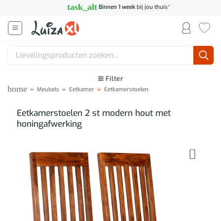
Ga
task_alt
Binnen 1 week
bij jou thuis*
naar
inhoud
Zoeken
naar:
Filter
home
»
Meubels
»
Eetkamer
»
Eetkamerstoelen
Eetkamerstoelen 2 st modern hout met
honingafwerking