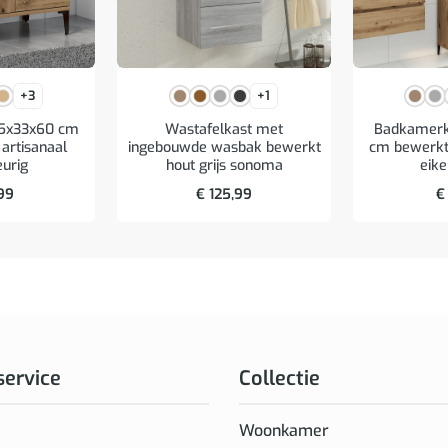
+3
+1
65x33x60 cm
Wastafelkast met
Badkamerk
artisanaal
ingebouwde wasbak bewerkt
cm bewerkt 
eurig
hout grijs sonoma
eike
99
€
125,99
€
service
Collectie
Woonkamer