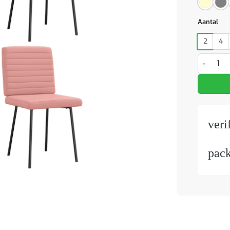
Aantal
2
4
Eetkamers
veri
pac