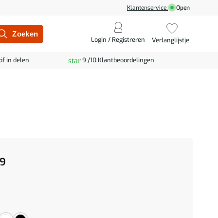
Klantenservice:
Open
Login / Registreren
Verlanglijstje
star
óf in delen
9 /10 Klantbeoordelingen
9