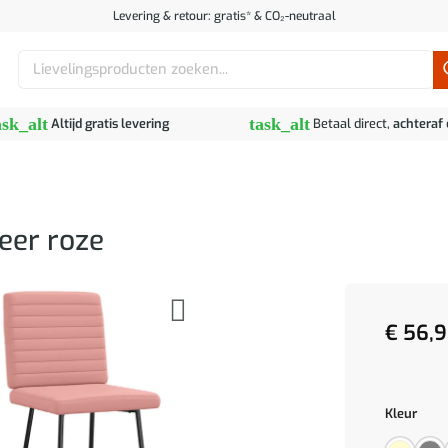
Levering & retour: gratis* & CO₂-neutraal
Zoeken
naar:
ask_alt
task_alt
Altijd gratis levering
Betaal direct,
achteraf
eer roze
€
56,9
Kleur