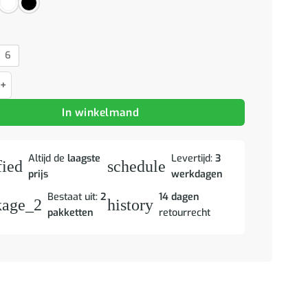
6
toelen 4 st imitatieleer roze aantal
In winkelmand
Altijd de
laagste
Levertijd:
3
fied
schedule
prijs
werkdagen
Bestaat uit:
2
14 dagen
kage_2
history
pakketten
retourrecht