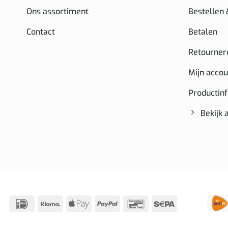
Ons assortiment
Bestellen
Contact
Betalen
Retourner
Mijn accou
Productin
Bekijk 
IDeal
Klarna
Apple
PayPal
Bancontact
Sepa
Pay