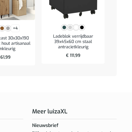
+4
Ladeblok verrijdbaar
Lade
ast 30x30x190
39x45x60 cm staal
30x
hout artisanaal
antracietkleurig
an
nkleurig
€
111,99
61,99
Meer luizaXL
Nieuwsbrief