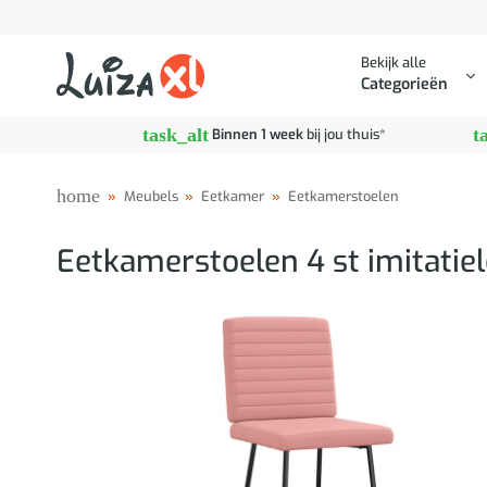
Ga
naar
Bekijk alle
inhoud
Categorieën
task_alt
t
Binnen 1 week
bij jou thuis*
home
»
Meubels
»
Eetkamer
»
Eetkamerstoelen
Eetkamerstoelen 4 st imitatiel