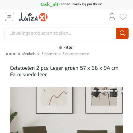
Ga
task_alt
Binnen 1 week
bij jou thuis*
naar
inhoud
Zoeken
naar:
Filter
home
»
Meubels
»
Eetkamer
»
Eetkamerstoelen
Eetstoelen 2 pcs Leger groen 57 x 66 x 94 cm
Faux suede leer