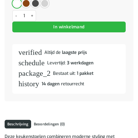
Eetstoelen 2 pcs Leger groen 57 x 66 x 94 cm Faux suede leer aanta
In winkelmand
verified
Altijd de
laagste prijs
schedule
Levertijd:
3 werkdagen
package_2
Bestaat uit:
1 pakket
history
14 dagen
retourrecht
Beschrijving
Beoordelingen (0)
Deze keukenstoelen combineren moderne styling met