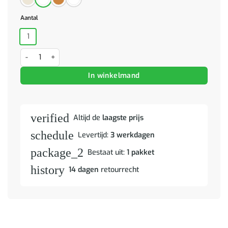
Aantal
1
Eettafel massief hout naturel rubber aantal
In winkelmand
verified
Altijd de
laagste prijs
schedule
Levertijd:
3 werkdagen
package_2
Bestaat uit:
1 pakket
history
14 dagen
retourrecht