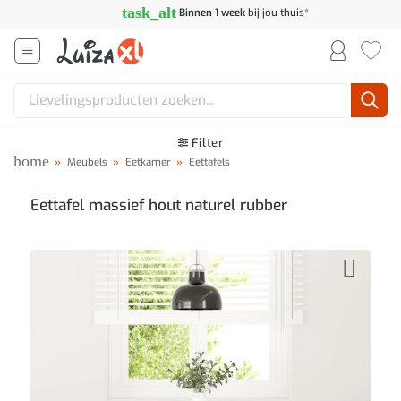
Ga
task_alt
Binnen 1 week
bij jou thuis*
naar
inhoud
Zoeken
naar:
Filter
home
»
Meubels
»
Eetkamer
»
Eettafels
Eettafel massief hout naturel rubber