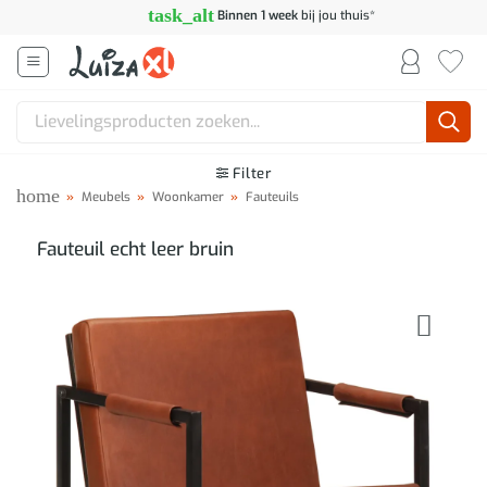
Ga
task_alt
Binnen 1 week
bij jou thuis*
naar
inhoud
Zoeken
naar:
Filter
home
»
Meubels
»
Woonkamer
»
Fauteuils
Fauteuil echt leer bruin