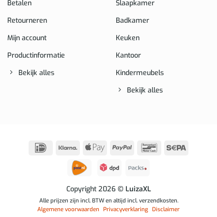
Betalen
Slaapkamer
Retourneren
Badkamer
Mijn account
Keuken
Productinformatie
Kantoor
Bekijk alles
Kindermeubels
Bekijk alles
IDeal
Klarna
Apple
PayPal
Bancontact
Sepa
Pay
Copyright 2026
© LuizaXL
Alle prijzen zijn incl. BTW en altijd incl. verzendkosten.
Algemene voorwaarden
Privacyverklaring
Disclaimer