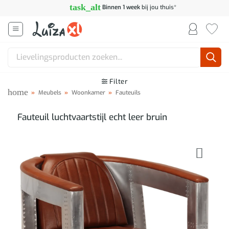
Ga
task_alt
Binnen 1 week
bij jou thuis*
naar
inhoud
Zoeken
naar:
Filter
home
»
Meubels
»
Woonkamer
»
Fauteuils
Fauteuil luchtvaartstijl echt leer bruin