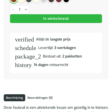
Fauteuil met voetenbank 60 cm stof taupe aantal
In winkelmand
verified
Altijd de
laagste prijs
schedule
Levertijd:
3 werkdagen
package_2
Bestaat uit:
2 pakketten
history
14 dagen
retourrecht
Beschrijving
Beoordelingen (0)
Deze fauteuil is een uitstekende keuze om gezellig in te kletsen,