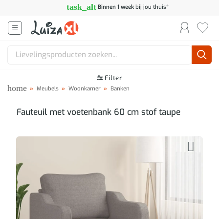
Ga
task_alt
Binnen 1 week
bij jou thuis*
naar
inhoud
Zoeken
naar:
Filter
home
»
Meubels
»
Woonkamer
»
Banken
Fauteuil met voetenbank 60 cm stof taupe