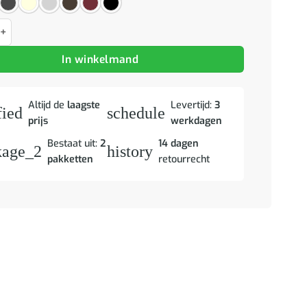
met voetenbank 60 cm stof taupe aantal
In winkelmand
Altijd de
laagste
Levertijd:
3
fied
schedule
prijs
werkdagen
Bestaat uit:
2
14 dagen
kage_2
history
pakketten
retourrecht