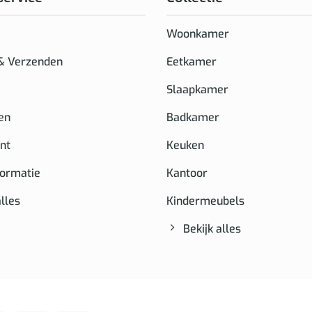
Woonkamer
 & Verzenden
Eetkamer
Slaapkamer
en
Badkamer
nt
Keuken
formatie
Kantoor
alles
Kindermeubels
Bekijk alles