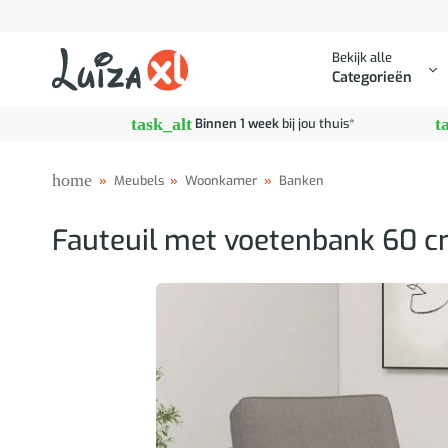
Ga
naar
Bekijk alle
inhoud
Categorieën
task_alt
t
Binnen 1 week
bij jou thuis*
home
»
Meubels
»
Woonkamer
»
Banken
Fauteuil met voetenbank 60 c