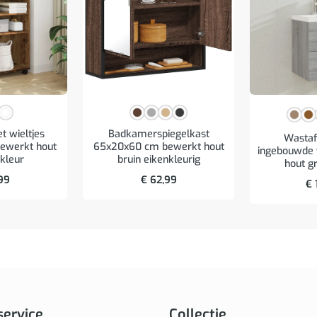
et wieltjes
Badkamerspiegelkast
Wastaf
ewerkt hout
65x20x60 cm bewerkt hout
ingebouwde
kleur
bruin eikenkleurig
hout g
99
€
62,99
€
service
Collectie