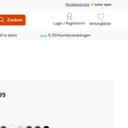
Klantenservice:
Later open
Login / Registreren
Verlanglijstje
star
óf in delen
9 /10 Klantbeoordelingen
99