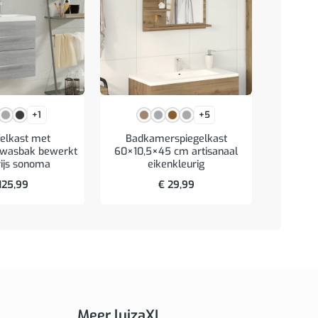
+1
+5
elkast met
Badkamerspiegelkast
Wastafe
 wasbak bewerkt
60×10,5×45 cm artisanaal
bewerk
rijs sonoma
eikenkleurig
125,99
€
29,99
Meer luizaXL