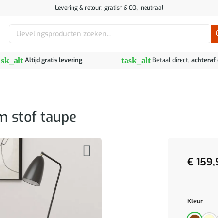
Levering & retour: gratis* & CO₂-neutraal
Zoeken
naar:
ask_alt
task_alt
Altijd gratis levering
Betaal direct,
achteraf
m stof taupe
€
159,
Kleur