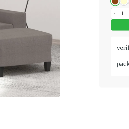
Fauteuil 
veri
pac