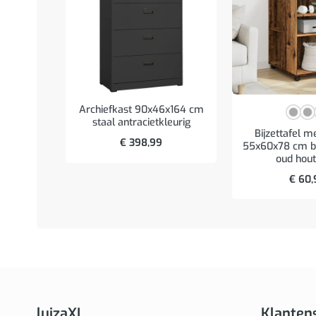
Archiefkast 90x46x164 cm
staal antracietkleurig
Bijzettafel m
€
398,99
55x60x78 cm b
oud hout
€
60,
luizaXL
Klanten