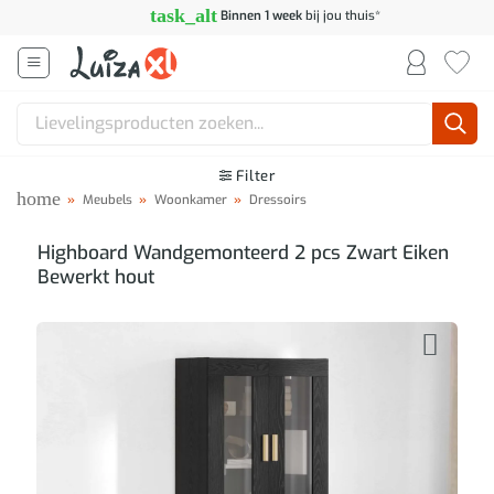
Ga
task_alt
Binnen 1 week
bij jou thuis*
naar
inhoud
Zoeken
naar:
Filter
home
»
Meubels
»
Woonkamer
»
Dressoirs
Highboard Wandgemonteerd 2 pcs Zwart Eiken
Bewerkt hout