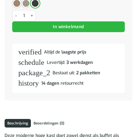
Highboard Wandgemonteerd 2 pcs Zwart Eiken Bewerkt hout aanta
In winkelmand
verified
Altijd de
laagste prijs
schedule
Levertijd:
3 werkdagen
package_2
Bestaat uit:
2 pakketten
history
14 dagen
retourrecht
Beschrijving
Beoordelingen (0)
Deze moderne hoge kast doet zowel dienst als buffet als