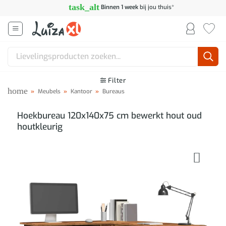
Ga
task_alt
Binnen 1 week
bij jou thuis*
naar
inhoud
Zoeken
naar:
Filter
home
»
Meubels
»
Kantoor
»
Bureaus
Hoekbureau 120x140x75 cm bewerkt hout oud
houtkleurig