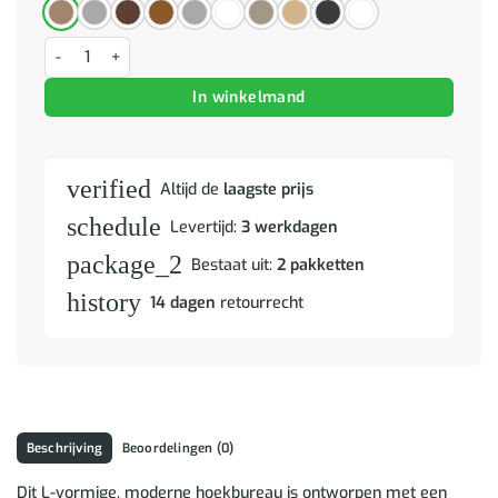
Hoekbureau 120x140x75 cm bewerkt hout oud houtkleurig aantal
In winkelmand
verified
Altijd de
laagste prijs
schedule
Levertijd:
3 werkdagen
package_2
Bestaat uit:
2 pakketten
history
14 dagen
retourrecht
Beschrijving
Beoordelingen (0)
Dit L-vormige, moderne hoekbureau is ontworpen met een