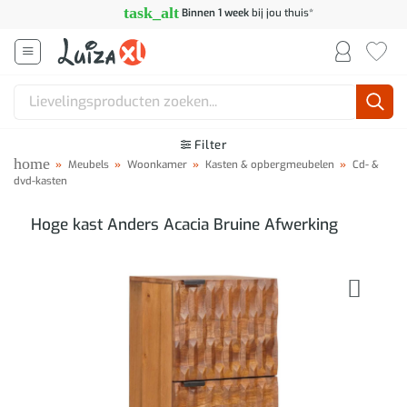
Ga
task_alt
Binnen 1 week
bij jou thuis*
naar
inhoud
Zoeken
naar:
Filter
home
»
Meubels
»
Woonkamer
»
Kasten & opbergmeubelen
»
Cd- &
dvd-kasten
Hoge kast Anders Acacia Bruine Afwerking