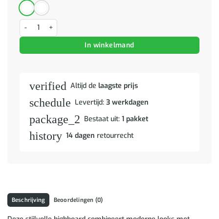
Hoge kast Anders Acacia Bruine Afwerking aantal
In winkelmand
verified
Altijd de
laagste prijs
schedule
Levertijd:
3 werkdagen
package_2
Bestaat uit:
1 pakket
history
14 dagen
retourrecht
Beschrijving
Beoordelingen (0)