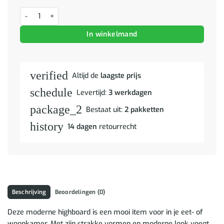
Hoge kast Oud Hout 69,5 x 32,5 x 180 cm Bewerkt hout aantal
In winkelmand
verified
Altijd de
laagste prijs
schedule
Levertijd:
3 werkdagen
package_2
Bestaat uit:
2 pakketten
history
14 dagen
retourrecht
Beschrijving
Beoordelingen (0)
Deze moderne highboard is een mooi item voor in je eet- of
woonkamer. Met zijn strakke vormen en moderne look voegt