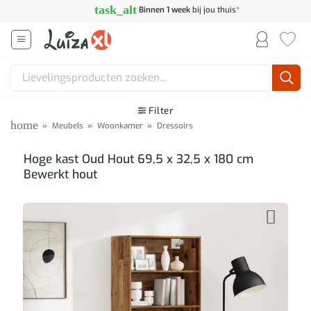
Ga
task_alt
Binnen 1 week
bij jou thuis*
naar
inhoud
Zoeken
naar:
Filter
home
»
Meubels
»
Woonkamer
»
Dressoirs
Hoge kast Oud Hout 69,5 x 32,5 x 180 cm
Bewerkt hout