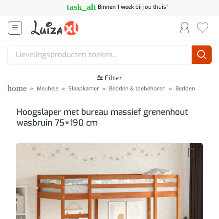
Ga
task_alt
Binnen 1 week
bij jou thuis*
naar
inhoud
Zoeken
naar:
Filter
home
»
Meubels
»
Slaapkamer
»
Bedden & toebehoren
»
Bedden
Hoogslaper met bureau massief grenenhout
wasbruin 75×190 cm