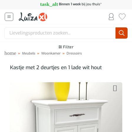
Ga
task_alt
Binnen 1 week
bij jou thuis*
naar
inhoud
Zoeken
naar:
Filter
home
»
Meubels
»
Woonkamer
»
Dressoirs
Kastje met 2 deurtjes en 1 lade wit hout