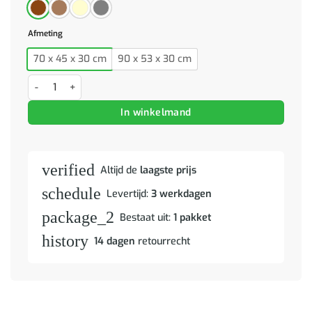
Afmeting
70 x 45 x 30 cm
90 x 53 x 30 cm
Kinderbank 70x45x30 cm kunstleer cappuccinokleurig aantal
In winkelmand
verified
Altijd de
laagste prijs
schedule
Levertijd:
3 werkdagen
package_2
Bestaat uit:
1 pakket
history
14 dagen
retourrecht