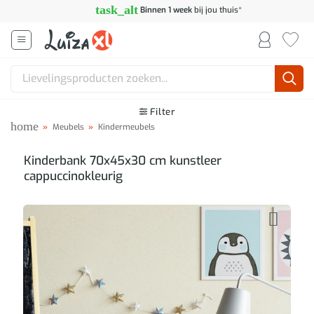
Ga
task_alt
Binnen 1 week
bij jou thuis*
naar
inhoud
Zoeken
naar:
Filter
home
»
Meubels
»
Kindermeubels
Kinderbank 70x45x30 cm kunstleer
cappuccinokleurig