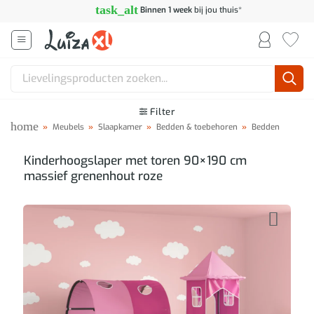
Ga
task_alt
Binnen 1 week
bij jou thuis*
naar
inhoud
Zoeken
naar:
Filter
home
»
Meubels
»
Slaapkamer
»
Bedden & toebehoren
»
Bedden
Kinderhoogslaper met toren 90×190 cm
massief grenenhout roze