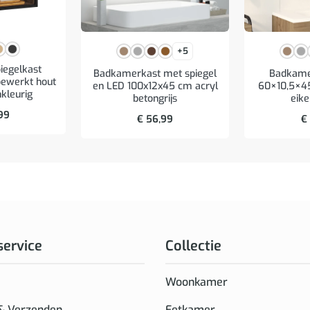
+5
egelkast
Badkamerkast met spiegel
Badkame
ewerkt hout
en LED 100x12x45 cm acryl
60×10,5×45
nkleurig
betongrijs
eike
99
€
56,99
€
service
Collectie
Woonkamer
 & Verzenden
Eetkamer