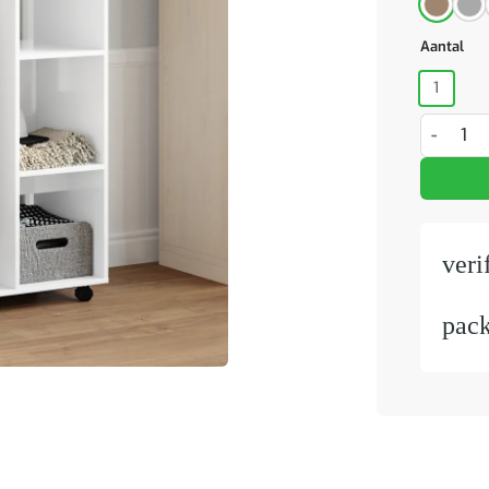
Aantal
1
Kledingk
veri
pac