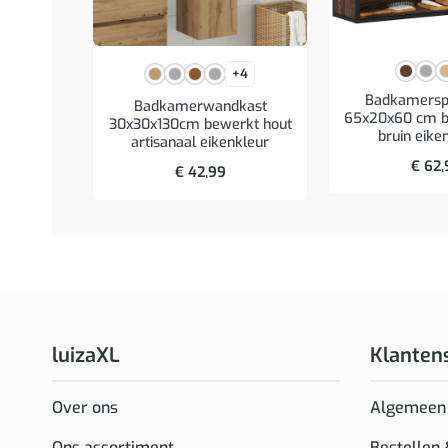
+4
Badkamerspi
Badkamerwandkast
65x20x60 cm b
30x30x130cm bewerkt hout
bruin eike
artisanaal eikenkleur
€
62,
€
42,99
luizaXL
Klanten
Over ons
Algemeen
Ons assortiment
Bestellen