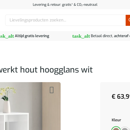
Levering & retour: gratis* & CO₂-neutraal
Zoeken
naar:
ask_alt
task_alt
Altijd gratis levering
Betaal direct,
achteraf
erkt hout hoogglans wit
€
63,9
Kleur