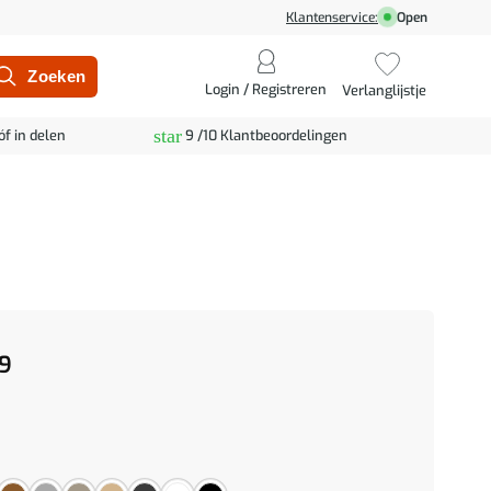
Klantenservice:
Open
Login / Registreren
Verlanglijstje
star
óf in delen
9 /10 Klantbeoordelingen
9