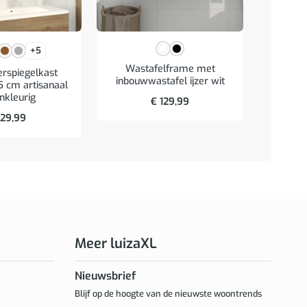
+5
Wastafelframe met
Archief
rspiegelkast
inbouwwastafel ijzer wit
s
 cm artisanaal
nkleurig
€
129,99
29,99
Meer luizaXL
Nieuwsbrief
Blijf op de hoogte van de nieuwste woontrends