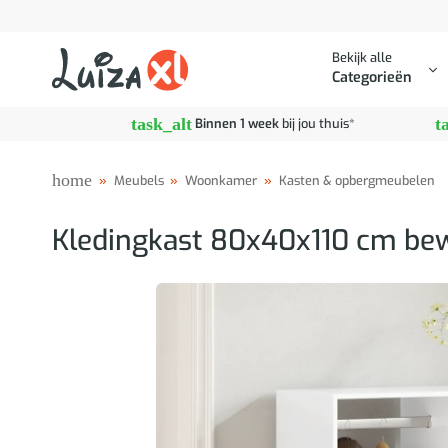
Ga
naar
Bekijk alle
inhoud
Categorieën
task_alt
t
Binnen 1 week
bij jou thuis*
home
»
Meubels
»
Woonkamer
»
Kasten & opbergmeubelen
Kledingkast 80x40x110 cm bew