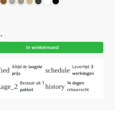
ast 80x40x110 cm bewerkt hout hoogglans wit aantal
In winkelmand
Altijd de
laagste
Levertijd:
3
fied
schedule
prijs
werkdagen
Bestaat uit:
1
14 dagen
kage_2
history
pakket
retourrecht