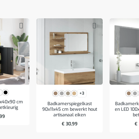
+3
9x40x90 cm
Badkamerspiegelkast
Badkamerka
ietkleurig
90x11x45 cm bewerkt hout
en LED 100
artisanaal eiken
bet
,99
€
30,99
€