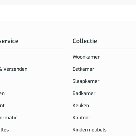
service
Collectie
Woonkamer
 & Verzenden
Eetkamer
Slaapkamer
en
Badkamer
nt
Keuken
formatie
Kantoor
alles
Kindermeubels