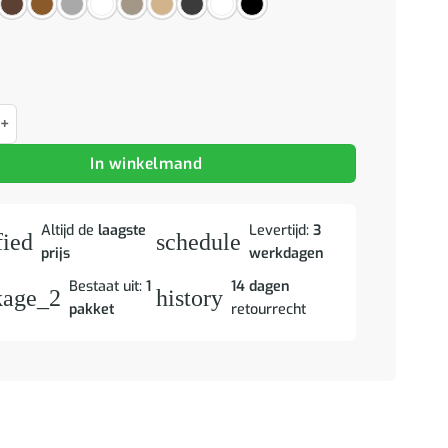
ast 80x40x65 cm bewerkt hout hoogglans wit aantal
In winkelmand
Altijd de
laagste
Levertijd:
3
fied
schedule
prijs
werkdagen
Bestaat uit:
1
14 dagen
kage_2
history
pakket
retourrecht