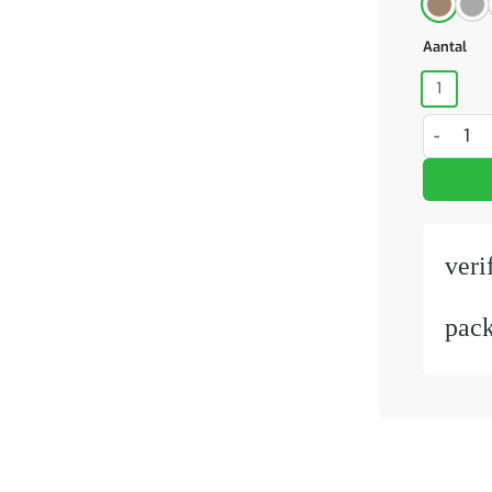
Aantal
1
Kledingk
veri
pac