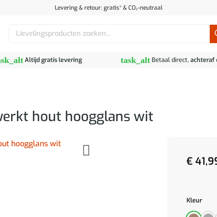
Levering & retour: gratis* & CO₂-neutraal
Zoeken
naar:
ask_alt
task_alt
Altijd gratis levering
Betaal direct,
achteraf
erkt hout hoogglans wit
€
41,9
Kleur