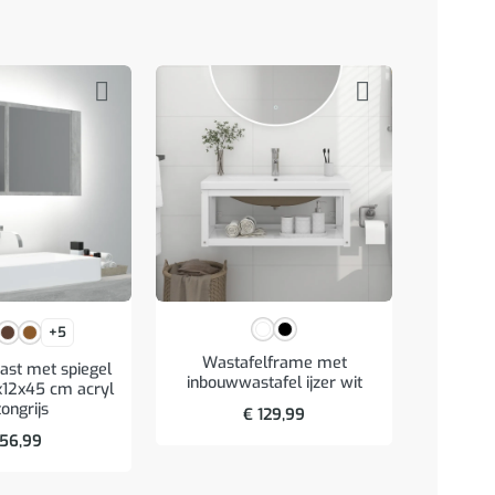
+5
Wastafelframe met
Was
st met spiegel
inbouwwastafel ijzer wit
inbouw
x12x45 cm acryl
ongrijs
€
129,99
56,99