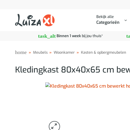
Ga
naar
Bekijk alle
inhoud
Categorieën
task_alt
t
Binnen 1 week
bij jou thuis*
home
»
Meubels
»
Woonkamer
»
Kasten & opbergmeubelen
Kledingkast 80x40x65 cm bew