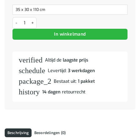
Ladekast met lade Bruin 35,5 x 30 x 100 cm Massief Teakhout aanta
In winkelmand
verified
Altijd de
laagste prijs
schedule
Levertijd:
3 werkdagen
package_2
Bestaat uit:
1 pakket
history
14 dagen
retourrecht
Beschrijving
Beoordelingen (0)