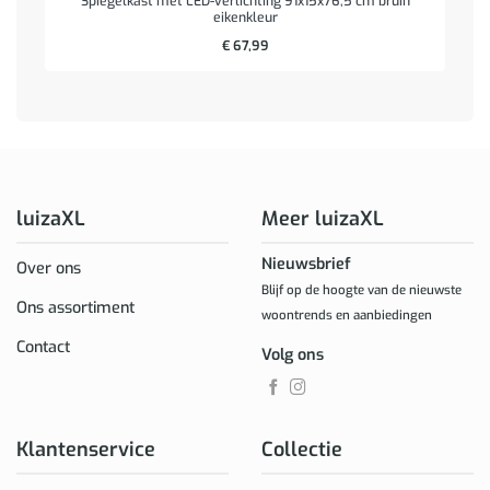
Spiegelkast met LED-verlichting 91x15x76,5 cm bruin
eikenkleur
€
67,99
luizaXL
Meer luizaXL
Nieuwsbrief
Over ons
Blijf op de hoogte van de nieuwste
Ons assortiment
woontrends en aanbiedingen
Contact
Volg ons
Klantenservice
Collectie