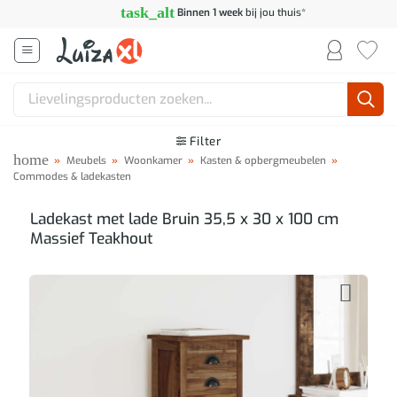
Ga
task_alt
Binnen 1 week
bij jou thuis*
naar
inhoud
Zoeken
naar:
Filter
home
»
Meubels
»
Woonkamer
»
Kasten & opbergmeubelen
»
Commodes & ladekasten
Ladekast met lade Bruin 35,5 x 30 x 100 cm
Massief Teakhout