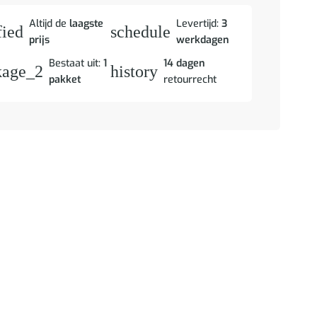
Altijd de
laagste
Levertijd:
3
fied
schedule
prijs
werkdagen
Bestaat uit:
1
14 dagen
kage_2
history
pakket
retourrecht