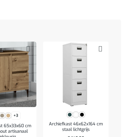
+3
Archiefkast 46x62x164 cm
st 65x33x60 cm
Badk
staal lichtgrijs
out artisanaal
90x11x3
nkleurig