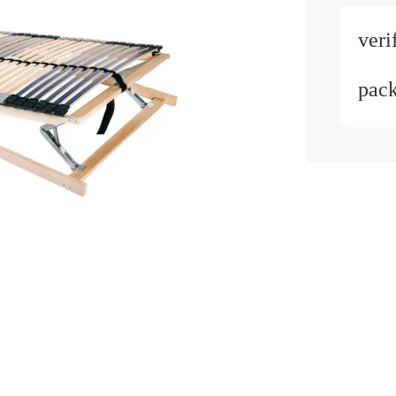
veri
pac