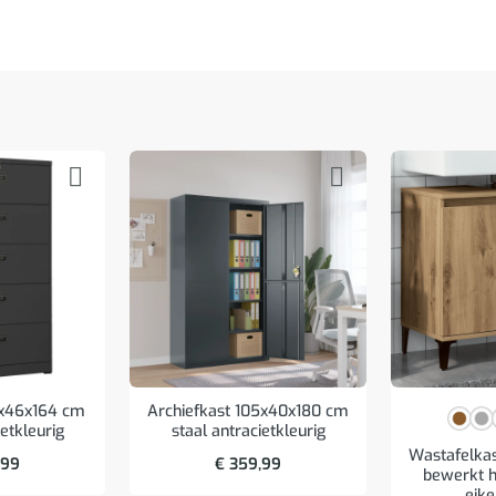
0x46x164 cm
Archiefkast 105x40x180 cm
ietkleurig
staal antracietkleurig
Wastafelka
,99
€
359,99
bewerkt h
eike