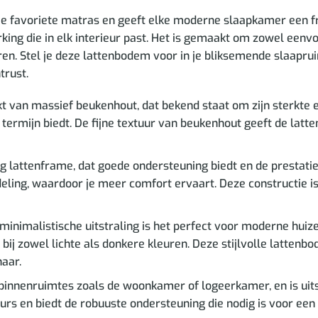
 je favoriete matras en geeft elke moderne slaapkamer een fri
ing die in elk interieur past. Het is gemaakt om zowel eenvou
en. Stel je deze lattenbodem voor in je bliksemende slaapru
trust.
van massief beukenhout, dat bekend staat om zijn sterkte en
ermijn biedt. De fijne textuur van beukenhout geeft de latte
 lattenframe, dat goede ondersteuning biedt en de prestaties 
eling, waardoor je meer comfort ervaart. Deze constructie is
 minimalistische uitstraling is het perfect voor moderne hui
bij zowel lichte als donkere kleuren. Deze stijlvolle lattenbo
aar.
r binnenruimtes zoals de woonkamer of logeerkamer, en is ui
ieurs en biedt de robuuste ondersteuning die nodig is voor een