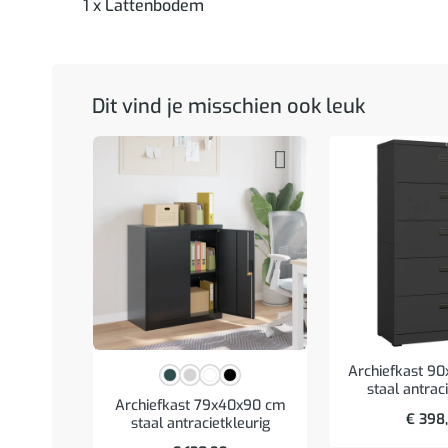
1 x Lattenbodem
Dit vind je misschien ook leuk
Archiefkast 9
staal antrac
Archiefkast 79x40x90 cm
€
398
staal antracietkleurig