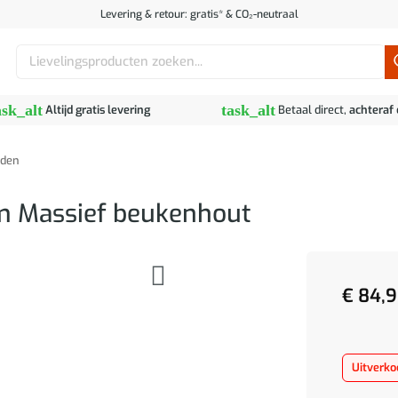
Levering & retour: gratis* & CO₂-neutraal
Zoeken
naar:
ask_alt
task_alt
Altijd gratis levering
Betaal direct,
achteraf
den
m Massief beukenhout
€
84,9
Uitverko