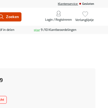
Klantenservice:
Gesloten
Login / Registreren
Verlanglijstje
star
óf in delen
9 /10 Klantbeoordelingen
9
cht