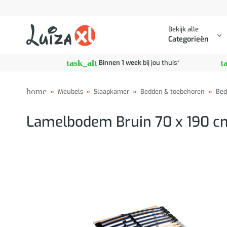
Ga
naar
Bekijk alle
inhoud
Categorieën
task_alt
t
Binnen 1 week
bij jou thuis*
home
»
Meubels
»
Slaapkamer
»
Bedden & toebehoren
»
Bed
Lamelbodem Bruin 70 x 190 c