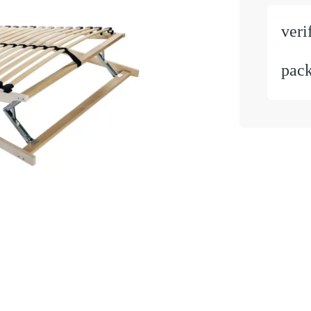
veri
pac