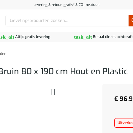
Levering & retour: gratis* & CO₂-neutraal
Zoeken
naar:
ask_alt
task_alt
Altijd gratis levering
Betaal direct,
achteraf
den
uin 80 x 190 cm Hout en Plastic
€
96,9
Uitverko