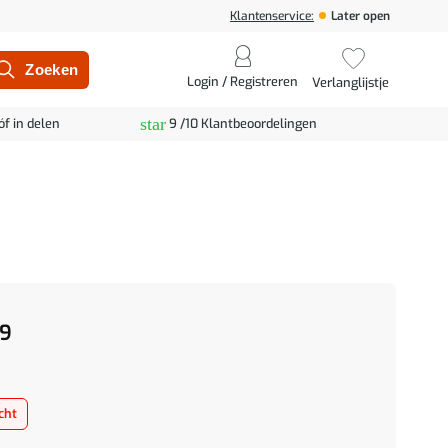
Klantenservice:
Later open
Login / Registreren
Verlanglijstje
star
óf in delen
9 /10 Klantbeoordelingen
9
cht