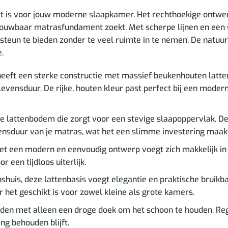
 is voor jouw moderne slaapkamer. Het rechthoekige ontwer
trouwbaar matrasfundament zoekt. Met scherpe lijnen en een 
eun te bieden zonder te veel ruimte in te nemen. De natuurli
.
eft een sterke constructie met massief beukenhouten latten
evensduur. De rijke, houten kleur past perfect bij een modern
xe lattenbodem die zorgt voor een stevige slaapoppervlak. De
ensduur van je matras, wat het een slimme investering maak
 een modern en eenvoudig ontwerp voegt zich makkelijk in 
r een tijdloos uiterlijk.
shuis, deze lattenbasis voegt elegantie en praktische bruik
r het geschikt is voor zowel kleine als grote kamers.
den met alleen een droge doek om het schoon te houden. Reg
ing behouden blijft.