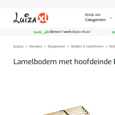
Ga
naar
Bekijk alle
inhoud
Categorieën
task_alt
t
Binnen 1 week
bij jou thuis*
home
»
Meubels
»
Slaapkamer
»
Bedden & toebehoren
»
Bed
Lamelbodem met hoofdeinde Br