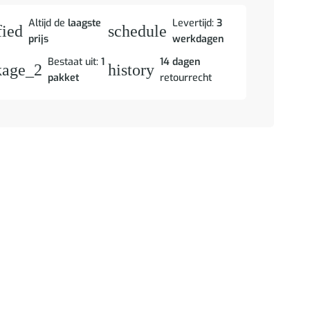
Altijd de
laagste
Levertijd:
3
fied
schedule
prijs
werkdagen
Bestaat uit:
1
14 dagen
kage_2
history
pakket
retourrecht