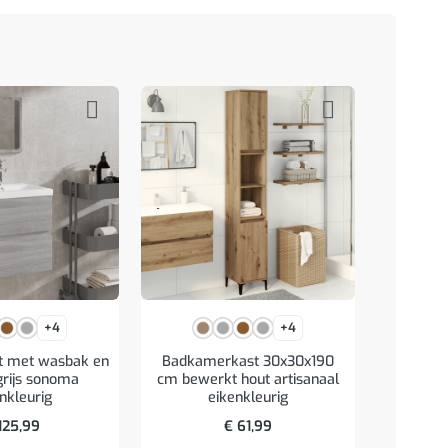
+4
+4
t met wasbak en
Badkamerkast 30x30x190
Badkame
grijs sonoma
cm bewerkt hout artisanaal
cm be
nkleurig
eikenkleurig
125,99
€
61,99