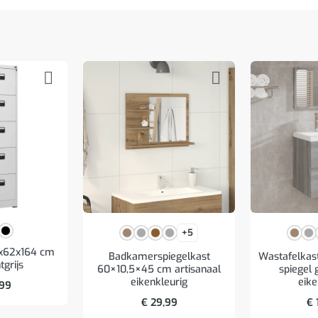
+5
6x62x164 cm
Badkamerspiegelkast
Wastafelkas
tgrijs
60×10,5×45 cm artisanaal
spiegel 
eikenkleurig
eike
,99
€
29,99
€