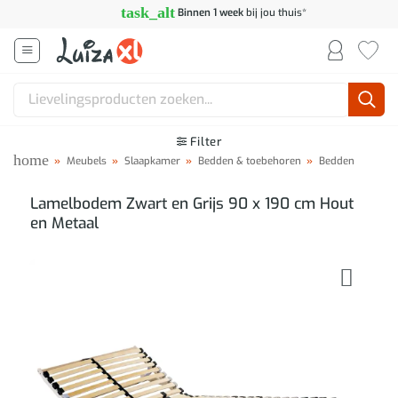
Ga
task_alt
Binnen 1 week
bij jou thuis*
naar
inhoud
Zoeken
naar:
Filter
home
»
Meubels
»
Slaapkamer
»
Bedden & toebehoren
»
Bedden
Lamelbodem Zwart en Grijs 90 x 190 cm Hout
en Metaal