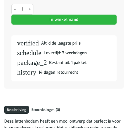
Lamelbodem Zwart en Grijs 90 x 190 cm Hout en Metaal aantal
In winkelmand
verified
Altijd de
laagste prijs
schedule
Levertijd:
3 werkdagen
package_2
Bestaat uit:
1 pakket
history
14 dagen
retourrecht
Beschrijving
Beoordelingen (0)
Deze lattenbodem heeft een mooi ontwerp dat perfect is voor
jouw moderne slaapkamer. Het rechthoekige ontwerp en de