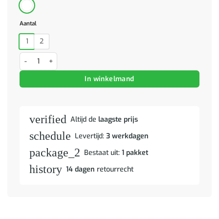
Aantal
1
2
Nachtkastje 2 pcs Bruin 40 x 33,5 x 46 cm Massief Mango Hout aant
In winkelmand
verified
Altijd de
laagste prijs
schedule
Levertijd:
3 werkdagen
package_2
Bestaat uit:
1 pakket
history
14 dagen
retourrecht