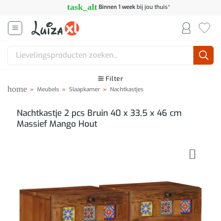
Ga
task_alt
Binnen 1 week
bij jou thuis*
naar
inhoud
Zoeken
naar:
Filter
home
»
Meubels
»
Slaapkamer
»
Nachtkastjes
Nachtkastje 2 pcs Bruin 40 x 33,5 x 46 cm
Massief Mango Hout